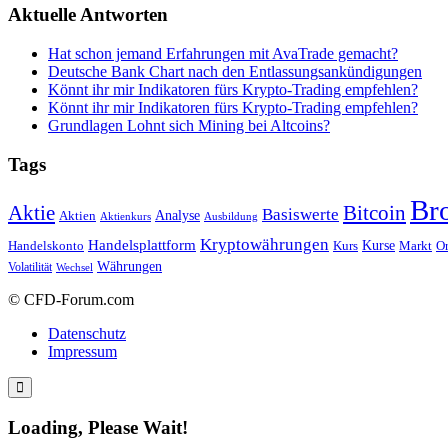
Aktuelle Antworten
Hat schon jemand Erfahrungen mit AvaTrade gemacht?
Deutsche Bank Chart nach den Entlassungsankündigungen
Könnt ihr mir Indikatoren fürs Krypto-Trading empfehlen?
Könnt ihr mir Indikatoren fürs Krypto-Trading empfehlen?
Grundlagen Lohnt sich Mining bei Altcoins?
Tags
Br
Bitcoin
Aktie
Basiswerte
Aktien
Analyse
Aktienkurs
Ausbildung
Kryptowährungen
Handelsplattform
Kurse
Handelskonto
Kurs
Or
Markt
Währungen
Volatilität
Wechsel
© CFD-Forum.com
Datenschutz
Impressum
Loading, Please Wait!