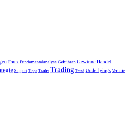
gen
Gewinne
Handel
Forex
Fundamentalanalyse
Gebühren
Trading
ategie
Underlyings
Verluste
Support
Tipps
Trader
Trend