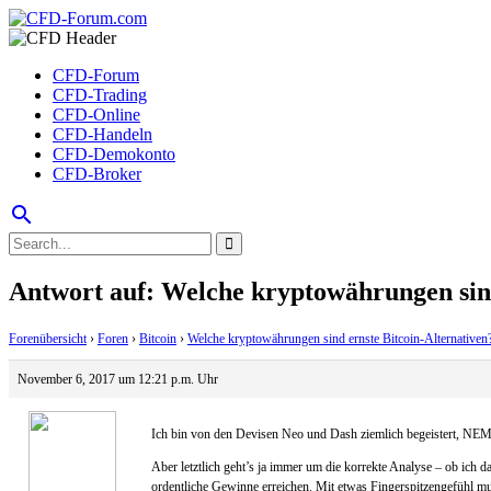
CFD-Forum
CFD-Trading
CFD-Online
CFD-Handeln
CFD-Demokonto
CFD-Broker
search
Antwort auf: Welche kryptowährungen sind
Forenübersicht
›
Foren
›
Bitcoin
›
Welche kryptowährungen sind ernste Bitcoin-Alternativen
November 6, 2017 um 12:21 p.m. Uhr
Ich bin von den Devisen Neo und Dash ziemlich begeistert, NEM f
Aber letztlich geht’s ja immer um die korrekte Analyse – ob ich d
ordentliche Gewinne erreichen. Mit etwas Fingerspitzengefühl m