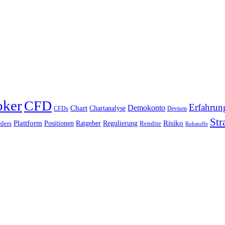
oker
CFD
Erfahrun
Chart
Demokonto
Chartanalyse
CFDs
Devisen
Str
Plattform
Risiko
Positionen
Ratgeber
Regulierung
ders
Rendite
Rohstoffe