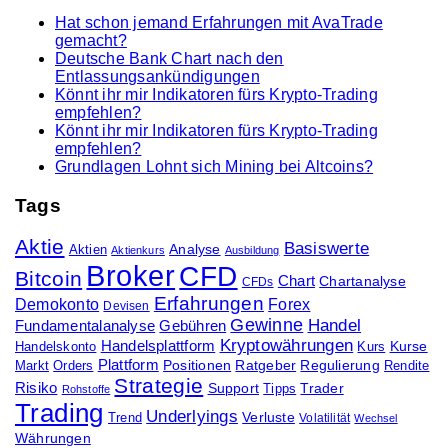
Hat schon jemand Erfahrungen mit AvaTrade
gemacht?
Deutsche Bank Chart nach den
Entlassungsankündigungen
Könnt ihr mir Indikatoren fürs Krypto-Trading
empfehlen?
Könnt ihr mir Indikatoren fürs Krypto-Trading
empfehlen?
Grundlagen Lohnt sich Mining bei Altcoins?
Tags
Aktie
Basiswerte
Analyse
Aktien
Aktienkurs
Ausbildung
Broker
CFD
Bitcoin
Chart
Chartanalyse
CFDs
Erfahrungen
Demokonto
Forex
Devisen
Gewinne
Handel
Fundamentalanalyse
Gebühren
Kryptowährungen
Handelsplattform
Kurse
Handelskonto
Kurs
Plattform
Positionen
Ratgeber
Regulierung
Orders
Rendite
Markt
Strategie
Risiko
Support
Trader
Tipps
Rohstoffe
Trading
Underlyings
Verluste
Trend
Volatilität
Wechsel
Währungen