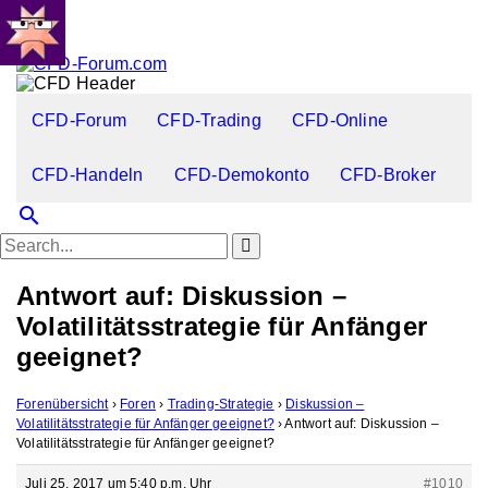
CFD-Forum
CFD-Trading
CFD-Online
CFD-Handeln
CFD-Demokonto
CFD-Broker
search
Antwort auf: Diskussion –
Volatilitätsstrategie für Anfänger
geeignet?
Forenübersicht
›
Foren
›
Trading-Strategie
›
Diskussion –
Volatilitätsstrategie für Anfänger geeignet?
›
Antwort auf: Diskussion –
Volatilitätsstrategie für Anfänger geeignet?
Juli 25, 2017 um 5:40 p.m. Uhr
#1010