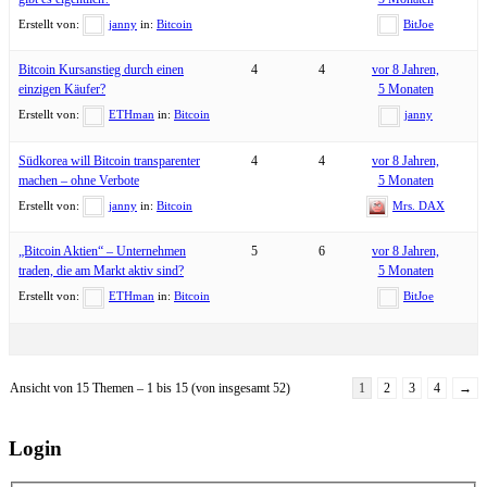
Erstellt von:
janny
in:
Bitcoin
BitJoe
Bitcoin Kursanstieg durch einen
4
4
vor 8 Jahren,
einzigen Käufer?
5 Monaten
Erstellt von:
ETHman
in:
Bitcoin
janny
Südkorea will Bitcoin transparenter
4
4
vor 8 Jahren,
machen – ohne Verbote
5 Monaten
Erstellt von:
janny
in:
Bitcoin
Mrs. DAX
„Bitcoin Aktien“ – Unternehmen
5
6
vor 8 Jahren,
traden, die am Markt aktiv sind?
5 Monaten
Erstellt von:
ETHman
in:
Bitcoin
BitJoe
Ansicht von 15 Themen – 1 bis 15 (von insgesamt 52)
1
2
3
4
→
Login