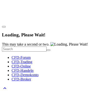
Loading, Please Wait!
This may take a second or two.
CFD-Forum
CFD-Trading
CFD-Online
CFD-Handeln
CFD-Demokonto
CFD-Broker
keyboard_arrow_up