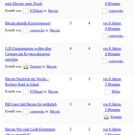
setzt Altcoins unter Druck
4 Monaten
Erstellt von:
ETHman
in:
Bitcoin
coingecko
Bitcoin aktuelle Kursprognosen
3
4
vor 8 Jahren,
4 Monaten
Erstellt von:
coingecko
in:
Bitcoin
coingecko
G20 Finanzminister wollen über
4
4
vor 8 Jahren,
Umgang mit Kryptowährungen
4 Monaten
sprechen
coingecko
Erstellt von:
Einstein
in:
Bitcoin
Bitcoin Nachricht der Woche –
3
3
vor 8 Jahren,
Rechner-Raub in Island
5 Monaten
Erstellt von:
ETHman
in:
Bitcoin
BitJoe
Bill Gates hält Bitcoin für gefährlich
3
4
vor 8 Jahren,
5 Monaten
Erstellt von:
coingecko
in:
Bitcoin
Einstein
Bitcoin Wie viele Groß-Eigentümer
2
2
vor 8 Jahren,
gibt es eigentlich?
5 Monaten