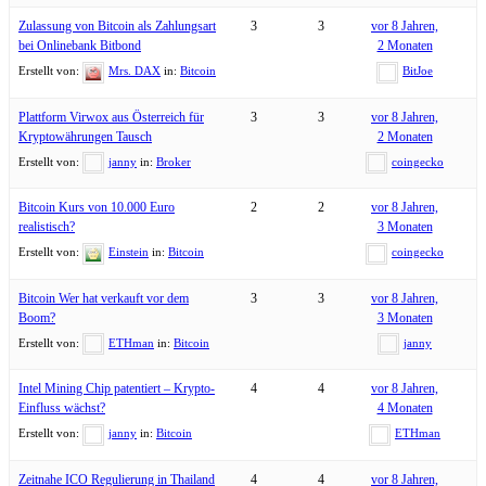
Zulassung von Bitcoin als Zahlungsart
3
3
vor 8 Jahren,
bei Onlinebank Bitbond
2 Monaten
Erstellt von:
Mrs. DAX
in:
Bitcoin
BitJoe
Plattform Virwox aus Österreich für
3
3
vor 8 Jahren,
Kryptowährungen Tausch
2 Monaten
Erstellt von:
janny
in:
Broker
coingecko
Bitcoin Kurs von 10.000 Euro
2
2
vor 8 Jahren,
realistisch?
3 Monaten
Erstellt von:
Einstein
in:
Bitcoin
coingecko
Bitcoin Wer hat verkauft vor dem
3
3
vor 8 Jahren,
Boom?
3 Monaten
Erstellt von:
ETHman
in:
Bitcoin
janny
Intel Mining Chip patentiert – Krypto-
4
4
vor 8 Jahren,
Einfluss wächst?
4 Monaten
Erstellt von:
janny
in:
Bitcoin
ETHman
Zeitnahe ICO Regulierung in Thailand
4
4
vor 8 Jahren,