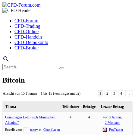
CFD-Forum
CFD-Trading
CFD-Online
CFD-Handeln
CFD-Demokonto
CFD-Broker
search
Bitcoin
Ansicht von 15 Themen – 1 bis 15 (von insgesamt 52)
1
2
3
4
→
Thema
Teilnehmer
Beiträge
Letzter Beitrag
Grundlagen Lohnt sich Mining bei
4
4
vor 8 Jahren,
Altcoins?
2 Monaten
Erstellt von:
janny
in:
Grundlagen
ProTrader