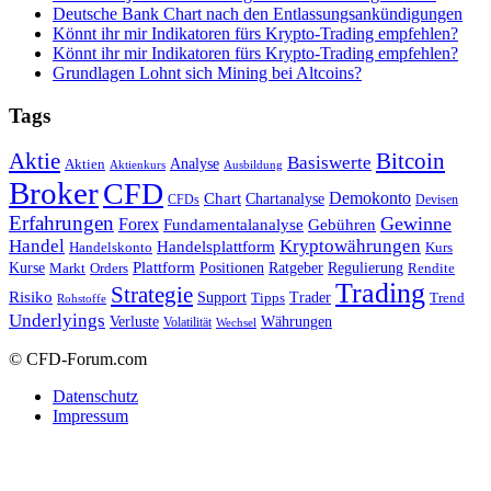
Deutsche Bank Chart nach den Entlassungsankündigungen
Könnt ihr mir Indikatoren fürs Krypto-Trading empfehlen?
Könnt ihr mir Indikatoren fürs Krypto-Trading empfehlen?
Grundlagen Lohnt sich Mining bei Altcoins?
Tags
Bitcoin
Aktie
Basiswerte
Aktien
Analyse
Aktienkurs
Ausbildung
Broker
CFD
Chart
Demokonto
Chartanalyse
CFDs
Devisen
Erfahrungen
Gewinne
Forex
Fundamentalanalyse
Gebühren
Handel
Kryptowährungen
Handelsplattform
Handelskonto
Kurs
Plattform
Kurse
Positionen
Ratgeber
Regulierung
Orders
Rendite
Markt
Trading
Strategie
Risiko
Support
Tipps
Trader
Trend
Rohstoffe
Underlyings
Verluste
Währungen
Volatilität
Wechsel
© CFD-Forum.com
Datenschutz
Impressum