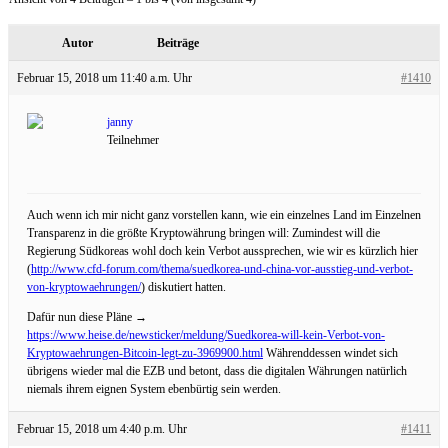
Autor
Beiträge
Februar 15, 2018 um 11:40 a.m. Uhr
#1410
janny
Teilnehmer
Auch wenn ich mir nicht ganz vorstellen kann, wie ein einzelnes Land im Einzelnen
Transparenz in die größte Kryptowährung bringen will: Zumindest will die
Regierung Südkoreas wohl doch kein Verbot aussprechen, wie wir es kürzlich hier
(
http://www.cfd-forum.com/thema/suedkorea-und-china-vor-ausstieg-und-verbot-
von-kryptowaehrungen/
) diskutiert hatten.
Dafür nun diese Pläne →
https://www.heise.de/newsticker/meldung/Suedkorea-will-kein-Verbot-von-
Kryptowaehrungen-Bitcoin-legt-zu-3969900.html
Währenddessen windet sich
übrigens wieder mal die EZB und betont, dass die digitalen Währungen natürlich
niemals ihrem eignen System ebenbürtig sein werden.
Februar 15, 2018 um 4:40 p.m. Uhr
#1411