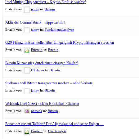
Intel Mining Chip patentiert – Krypto-Einfluss wächst?
Erstellt von:
janny
in:
Bitcoin
Aktie der Commerzbank – Tipps zu mir!
Erstellt von:
janny
in:
Fundamentalanalyse
G20 Finanzminister wollen über Umgang mit Kryptowährungen sprechen
Erstellt von:
Einstein
in:
Bitcoin
Bitcoin Kursanstieg durch einen einzigen Käufer?
Erstellt von:
ETHman
in:
Bitcoin
Südkorea will Bitcoin transparenter machen – ohne Verbote
Erstellt von:
janny
in:
Bitcoin
Weltbank Chef äußert sich zu Blockchain Chancen
Erstellt von:
nemack
in:
Bitcoin
Porsche Aktie auf Talfahrt? Der Abgasskandal und seine Folgen …
Erstellt von:
Einstein
in:
Chartanalyse