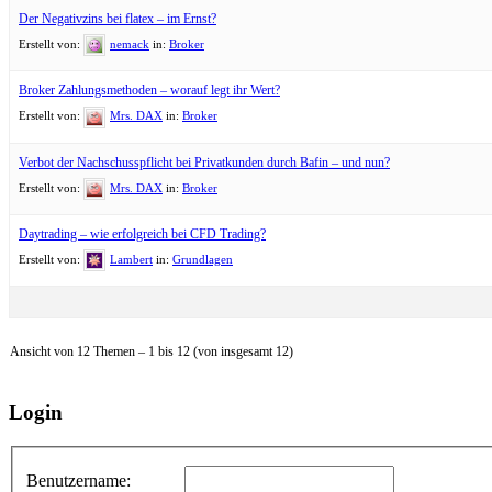
Der Negativzins bei flatex – im Ernst?
Erstellt von:
nemack
in:
Broker
Broker Zahlungsmethoden – worauf legt ihr Wert?
Erstellt von:
Mrs. DAX
in:
Broker
Verbot der Nachschusspflicht bei Privatkunden durch Bafin – und nun?
Erstellt von:
Mrs. DAX
in:
Broker
Daytrading – wie erfolgreich bei CFD Trading?
Erstellt von:
Lambert
in:
Grundlagen
Ansicht von 12 Themen – 1 bis 12 (von insgesamt 12)
Login
Benutzername: