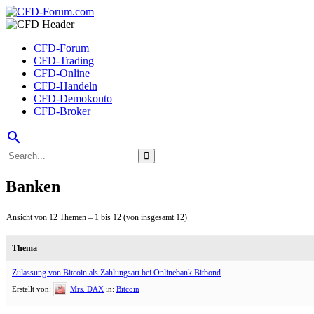
CFD-Forum
CFD-Trading
CFD-Online
CFD-Handeln
CFD-Demokonto
CFD-Broker
search
Banken
Ansicht von 12 Themen – 1 bis 12 (von insgesamt 12)
Thema
Zulassung von Bitcoin als Zahlungsart bei Onlinebank Bitbond
Erstellt von:
Mrs. DAX
in:
Bitcoin