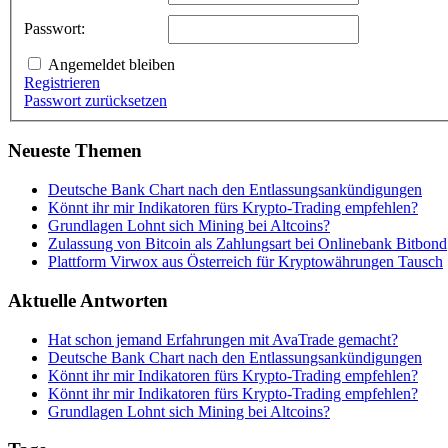
Passwort:
Angemeldet bleiben
Registrieren
Passwort zurücksetzen
Neueste Themen
Deutsche Bank Chart nach den Entlassungsankündigungen
Könnt ihr mir Indikatoren fürs Krypto-Trading empfehlen?
Grundlagen Lohnt sich Mining bei Altcoins?
Zulassung von Bitcoin als Zahlungsart bei Onlinebank Bitbond
Plattform Virwox aus Österreich für Kryptowährungen Tausch
Aktuelle Antworten
Hat schon jemand Erfahrungen mit AvaTrade gemacht?
Deutsche Bank Chart nach den Entlassungsankündigungen
Könnt ihr mir Indikatoren fürs Krypto-Trading empfehlen?
Könnt ihr mir Indikatoren fürs Krypto-Trading empfehlen?
Grundlagen Lohnt sich Mining bei Altcoins?