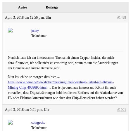
Autor
Beiträge
April 3, 2018 um 12:56 p.m. Uhr
#1498
janny
Teilnehmer
Neulich hatte ich ein interessantes Thema mit einem Crypto-Insider, der mich
darauf hinwies, ich solle nicht zu entstirnig sein, wenn es um die Auswirkungen
der Branche auf andere Bereiche geht.
Nun las ich heute morgen dies hier →
https://www.heise.de/newsticker/meldung/Intel-beantragt-Patent-auf-Bitcoin-
Mining-Chip-4009695.html
… Das ist ja durchaus interessant. Könnt ihr euch
vorstellen, dass Digitalwährungen bald deutlichen Einfluss auf die Aktienkurse von
IT- oder Elektronikunternehmen wie eben den Chip-Herstellern haben werden?
April 3, 2018 um 5:51 p.m. Uhr
#1501
coingecko
Teilnehmer