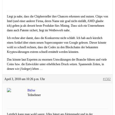
Liegt ja nahe, dass die Chiphersteller ihre Chancen erkennen und nutzen. Chips von
Intel (und einer anderer Firma, deren Name mir grad nicht einfällt, AMD glaube
ich) gelten ja als derzeit beste Produkte fürs Mining. Dass sich ein Unternehmen
dann auch Patente sichert, liegt im Wettbewerb nahe.
Ich rechne aber damit, dass die Konkurrenz nicht schläft. Ich hab auch kürzlich
einen Artikel über einen neuen Supercomputer von Google gelesen. Dieser könnte
wohl so schnell rechnen, dass die Codes zu den Blockchains der bekannten
Kryptowährungen extrem schnell ermittelt werden könnten.
Das könnte laut Experten zu enormen Umwälzungen der Branche führen und viele
Coins bzw. die Entwickler unter erheblichen Druck setzen. Spannende Zeiten, in
denen wir (Anleger) leben …
April 3, 2018 um 10:26 p.m. Uhr
#1502
BitJoe
Teilnehmer
Letztlich kann man wohl sagen: Alles hängt am Aktienmarkt und in der