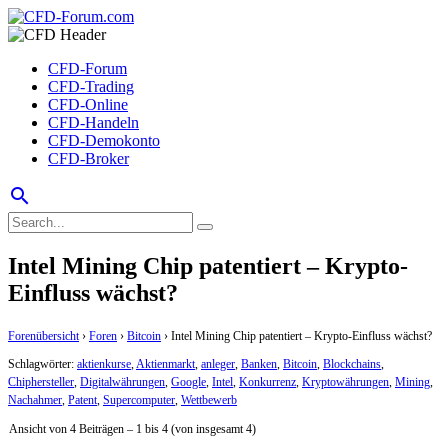
CFD-Forum
CFD-Trading
CFD-Online
CFD-Handeln
CFD-Demokonto
CFD-Broker
search
Intel Mining Chip patentiert – Krypto-
Einfluss wächst?
Forenübersicht
›
Foren
›
Bitcoin
›
Intel Mining Chip patentiert – Krypto-Einfluss wächst?
Schlagwörter:
aktienkurse
,
Aktienmarkt
,
anleger
,
Banken
,
Bitcoin
,
Blockchains
,
Chiphersteller
,
Digitalwährungen
,
Google
,
Intel
,
Konkurrenz
,
Kryptowährungen
,
Mining
,
Nachahmer
,
Patent
,
Supercomputer
,
Wettbewerb
Ansicht von 4 Beiträgen – 1 bis 4 (von insgesamt 4)