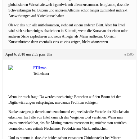
globalisierten Wirtschaftswelt irgendwie mit allem zusammen. Ich glaube, dass die
Schwankungen bei Bitcoin und anderen Altcoins schon länger zumindest indirekt
Auswirkungen auf Aktienkurse haben.
Ob wir das nun alle mitbekommen, steht auf einem anderen Blatt. Aber für Intel
wird sich sicher einiges abzeichnen in Zukunft, wenn die Kurse an der einen oder
anderen Stelle explodieren und neue Anleger als Miner auftreten. Ob sich
Kurseinbrüche dann ebenfalls eins zu eins zeigen, bleibt abzuwarten.
April 6, 2018 um 2:35 p.m. Uhr
#1505
ETHman
Teilnehmer
Wenn ihr mich fragt: Da werden noch einige Branchen auf den Boom bei den
Digitalwährungen aufspringen, um daraus Profit zu schlagen.
Banken steigen ja derzeit auch zunehmend ein, weil sie die Vorteile der Blockchain
erkennen. Im Falle von Intel kann ich das Vorgehen total verstehen. Wenn man
etwas entwickelt hat, das für Mining extrem interessant ist, möchte man natürlich
vermeiden, dass zeitnah Nachahmer-Produkte am Markt auftauchen.
Und es stimmt ja, dass die beiden schon genannten Chiphersteller bei Minern