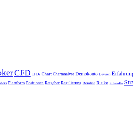
oker
CFD
Erfahrun
Chart
Demokonto
Chartanalyse
CFDs
Devisen
Str
Plattform
Risiko
Positionen
Ratgeber
Regulierung
ders
Rendite
Rohstoffe