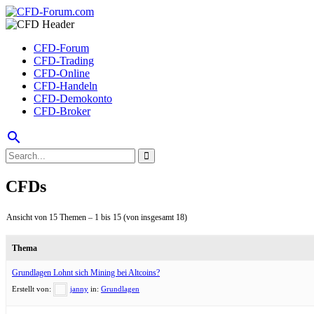
CFD-Forum
CFD-Trading
CFD-Online
CFD-Handeln
CFD-Demokonto
CFD-Broker
search
CFDs
Ansicht von 15 Themen – 1 bis 15 (von insgesamt 18)
Thema
Grundlagen Lohnt sich Mining bei Altcoins?
Erstellt von:
janny
in:
Grundlagen