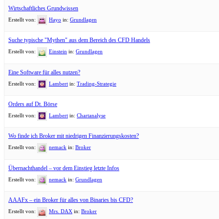
Wirtschaftliches Grundwissen
Erstellt von:
Hayo
in:
Grundlagen
Suche typische "Mythen" aus dem Bereich des CFD Handels
Erstellt von:
Einstein
in:
Grundlagen
Eine Software für alles nutzen?
Erstellt von:
Lambert
in:
Trading-Strategie
Orders auf Dt. Börse
Erstellt von:
Lambert
in:
Chartanalyse
Wo finde ich Broker mit niedrigen Finanzierungskosten?
Erstellt von:
nemack
in:
Broker
Übernachthandel – vor dem Einstieg letzte Infos
Erstellt von:
nemack
in:
Grundlagen
AAAFx – ein Broker für alles von Binaries bis CFD?
Erstellt von:
Mrs. DAX
in:
Broker