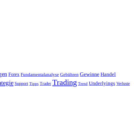
gen
Gewinne
Handel
Forex
Fundamentalanalyse
Gebühren
Trading
ategie
Underlyings
Verluste
Support
Tipps
Trader
Trend