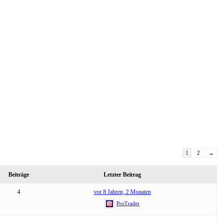
1
2
→
Beiträge
Letzter Beitrag
4
vor 8 Jahren, 2 Monaten
ProTrader