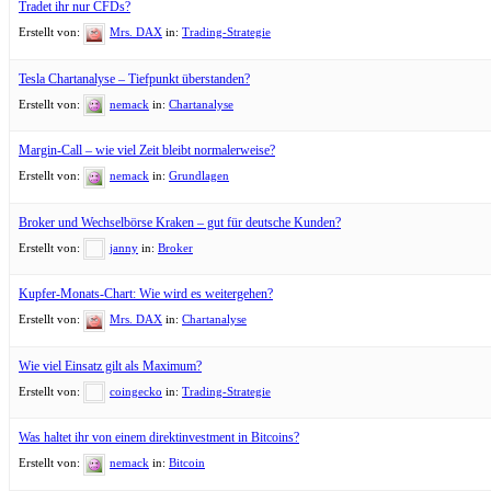
Tradet ihr nur CFDs?
Erstellt von:
Mrs. DAX
in:
Trading-Strategie
Tesla Chartanalyse – Tiefpunkt überstanden?
Erstellt von:
nemack
in:
Chartanalyse
Margin-Call – wie viel Zeit bleibt normalerweise?
Erstellt von:
nemack
in:
Grundlagen
Broker und Wechselbörse Kraken – gut für deutsche Kunden?
Erstellt von:
janny
in:
Broker
Kupfer-Monats-Chart: Wie wird es weitergehen?
Erstellt von:
Mrs. DAX
in:
Chartanalyse
Wie viel Einsatz gilt als Maximum?
Erstellt von:
coingecko
in:
Trading-Strategie
Was haltet ihr von einem direktinvestment in Bitcoins?
Erstellt von:
nemack
in:
Bitcoin