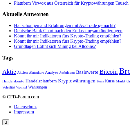
Plattform Virwox aus Österreich für Kryptowährungen Tausch
Aktuelle Antworten
Hat schon jemand Erfahrungen mit AvaTrade gemacht?
Deutsche Bank Chart nach den Entlassungsankündigungen
Könnt ihr mir Indikatoren fürs Krypto-Trading empfehlen?
Könnt ihr mir Indikatoren fürs Krypto-Trading empfehlen?
Grundlagen Lohnt sich Mining bei Altcoins?
Tags
Br
Bitcoin
Aktie
Basiswerte
Aktien
Analyse
Aktienkurs
Ausbildung
Kryptowährungen
Handelsplattform
Kurse
Handelskonto
Kurs
Or
Markt
Währungen
Volatilität
Wechsel
© CFD-Forum.com
Datenschutz
Impressum