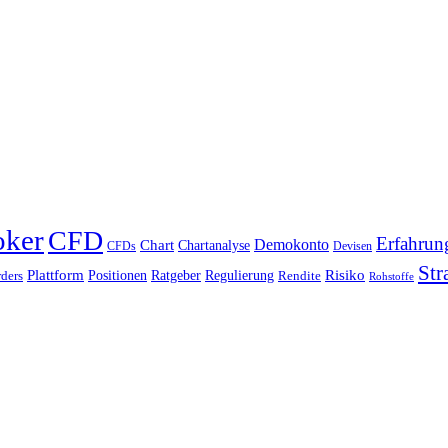
oker
CFD
Erfahrun
Chart
Demokonto
Chartanalyse
CFDs
Devisen
Str
Plattform
Risiko
Positionen
Ratgeber
Regulierung
ders
Rendite
Rohstoffe