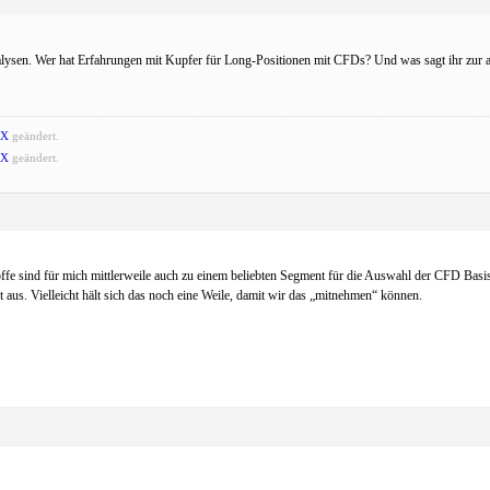
alysen. Wer hat Erfahrungen mit Kupfer für Long-Positionen mit CFDs? Und was sagt ihr zur a
AX
geändert.
AX
geändert.
offe sind für mich mittlerweile auch zu einem beliebten Segment für die Auswahl der CFD Basis
t aus. Vielleicht hält sich das noch eine Weile, damit wir das „mitnehmen“ können.