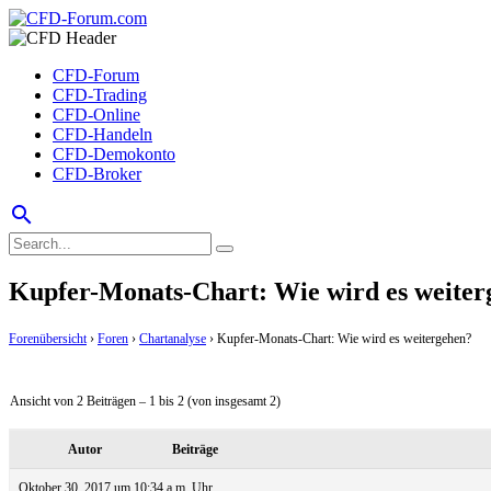
CFD-Forum
CFD-Trading
CFD-Online
CFD-Handeln
CFD-Demokonto
CFD-Broker
search
Kupfer-Monats-Chart: Wie wird es weiter
Forenübersicht
›
Foren
›
Chartanalyse
›
Kupfer-Monats-Chart: Wie wird es weitergehen?
Ansicht von 2 Beiträgen – 1 bis 2 (von insgesamt 2)
Autor
Beiträge
Oktober 30, 2017 um 10:34 a.m. Uhr