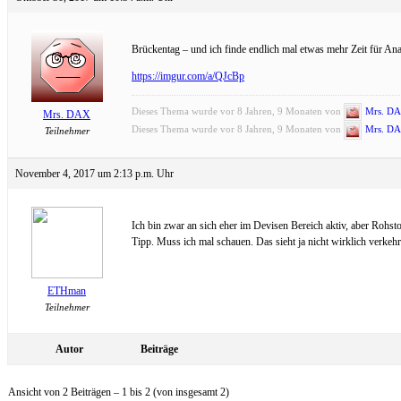
Brückentag – und ich finde endlich mal etwas mehr Zeit für An
https://imgur.com/a/QJcBp
Dieses Thema wurde vor 8 Jahren, 9 Monaten von
Mrs. D
Mrs. DAX
Dieses Thema wurde vor 8 Jahren, 9 Monaten von
Mrs. D
Teilnehmer
November 4, 2017 um 2:13 p.m. Uhr
Ich bin zwar an sich eher im Devisen Bereich aktiv, aber Rohst
Tipp. Muss ich mal schauen. Das sieht ja nicht wirklich verkehr
ETHman
Teilnehmer
Autor
Beiträge
Ansicht von 2 Beiträgen – 1 bis 2 (von insgesamt 2)