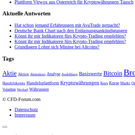
Plattform Virwox aus Österreich für Kryptowährungen Tausch
Aktuelle Antworten
Hat schon jemand Erfahrungen mit AvaTrade gemacht?
Deutsche Bank Chart nach den Entlassungsankündigungen
Könnt ihr mir Indikatoren fürs Krypto-Trading empfehlen?
Könnt ihr mir Indikatoren fürs Krypto-Trading empfehlen?
Grundlagen Lohnt sich Mining bei Altcoins?
Tags
Br
Bitcoin
Aktie
Basiswerte
Aktien
Analyse
Aktienkurs
Ausbildung
Kryptowährungen
Handelsplattform
Kurse
Handelskonto
Kurs
Or
Markt
Währungen
Volatilität
Wechsel
© CFD-Forum.com
Datenschutz
Impressum