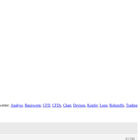
wörter:
Analyse
,
Basiswerte
,
CFD
,
CFDs
,
Chart
,
Devisen
,
Kupfer
,
Long
,
Rohstoffe
,
Trading
#1196