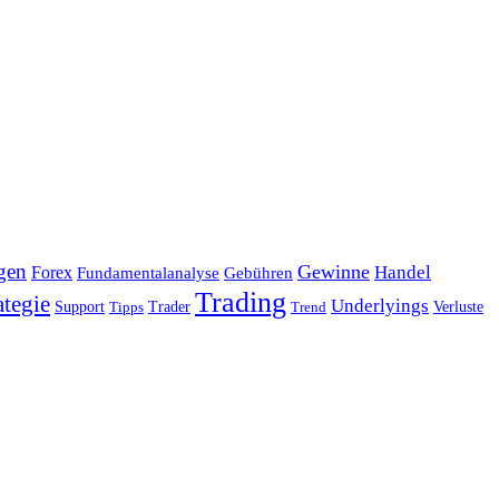
gen
Gewinne
Handel
Forex
Fundamentalanalyse
Gebühren
Trading
ategie
Underlyings
Verluste
Support
Tipps
Trader
Trend