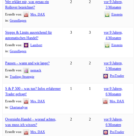
Wer erklärt mir, was genau ein
2
2
vor 9 Jahren,
Rollover bezeichnet?
3 Monaten
Erstellt von:
Mrs. DAX
Einstein
in:
Grundlagen
Stopps & Limits ausreichend für
3
3
vor 9 Jahren,
automatischen Handel?
4 Monaten
Erstellt von:
Lambert
Einstein
in:
Grundlagen
Pausen – wann und wie lange?
2
2
vor 9 Jahren,
5 Monaten
Erstellt von:
nemack
ProTrader
in:
Trading-Strategie
S & P 500 – was tun? Infos erfahrener
1
1
vor 9 Jahren,
Trader gefragt!
6 Monaten
Erstellt von:
Mrs. DAX
Mrs. DAX
in:
Chartanalyse
Overnight-Handel – worauf achten,
2
2
vor 9 Jahren,
was muss ich wissen?
6 Monaten
Erstellt von:
Mrs. DAX
ProTrader