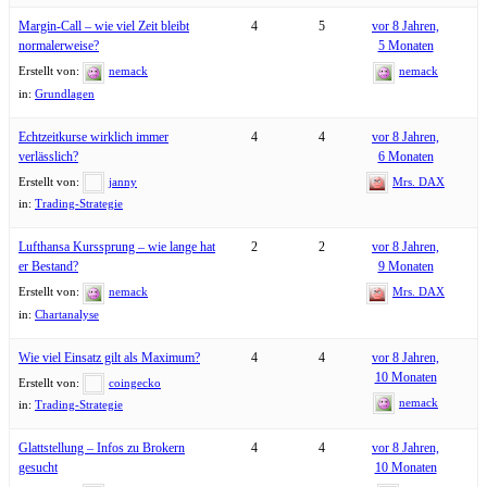
Margin-Call – wie viel Zeit bleibt
4
5
vor 8 Jahren,
normalerweise?
5 Monaten
Erstellt von:
nemack
nemack
in:
Grundlagen
Echtzeitkurse wirklich immer
4
4
vor 8 Jahren,
verlässlich?
6 Monaten
Erstellt von:
janny
Mrs. DAX
in:
Trading-Strategie
Lufthansa Kurssprung – wie lange hat
2
2
vor 8 Jahren,
er Bestand?
9 Monaten
Erstellt von:
nemack
Mrs. DAX
in:
Chartanalyse
Wie viel Einsatz gilt als Maximum?
4
4
vor 8 Jahren,
10 Monaten
Erstellt von:
coingecko
nemack
in:
Trading-Strategie
Glattstellung – Infos zu Brokern
4
4
vor 8 Jahren,
gesucht
10 Monaten