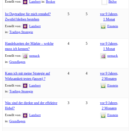
Erstellt von:
Lambert
in:
Broker
BitJoe
Ist Daytrading für mich rentabel?
5
5
vor 9 Jahren,
Zweifel bleiben bestehen
1 Monat
Erstellt von:
Lambert
Einstein
in:
Trading-Strategie
Handelszeiten der Märkte – welche
4
5
vor 9 Jahren,
muss ich kennen?
1 Monat
Erstellt von:
nemack
nemack
in:
Grundlagen
Kann ich mit meine Strategie auf
4
4
vor 9 Jahren,
Wirksamkeit testen (lassen) ?
2 Monaten
Erstellt von:
Lambert
Einstein
in:
Trading-Strategie
Was sind der direkte und der effektive
3
3
vor 9 Jahren,
Hebel?
2 Monaten
Erstellt von:
Lambert
Einstein
in:
Grundlagen