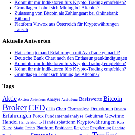
Könnt ihr mir Indikatoren fürs Krypto-Trading empfehlen?
Grundlagen Lohnt sich Mining bei Altcoins?
Zulassung von Bitcoin als Zahlungsart bei Onlinebank
Bitbond
Plattform Virwox aus Österreich für Kryptowährungen
Tausch
Aktuelle Antworten
Hat schon jemand Erfahrungen mit AvaTrade gemacht?
Deutsche Bank Chart nach den Entlassungsankündigungen
Könnt ihr mir Indikatoren fürs Krypto-Trading empfehlen?
Könnt ihr mir Indikatoren fürs Krypto-Trading empfehlen?
Grundlagen Lohnt sich Mining bei Altcoins?
Tags
Bitcoin
Aktie
Basiswerte
Aktien
Analyse
Aktienkurs
Ausbildung
Broker
CFD
Chart
Demokonto
Chartanalyse
CFDs
Devisen
Erfahrungen
Gewinne
Forex
Fundamentalanalyse
Gebühren
Handel
Kryptowährungen
Handelsplattform
Handelskonto
Kurs
Plattform
Kurse
Positionen
Ratgeber
Regulierung
Orders
Rendite
Markt
Trading