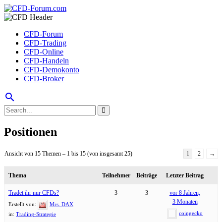
CFD-Forum
CFD-Trading
CFD-Online
CFD-Handeln
CFD-Demokonto
CFD-Broker
search
Positionen
Ansicht von 15 Themen – 1 bis 15 (von insgesamt 25)
1
2
→
Thema
Teilnehmer
Beiträge
Letzter Beitrag
Tradet ihr nur CFDs?
3
3
vor 8 Jahren,
3 Monaten
Erstellt von:
Mrs. DAX
coingecko
in:
Trading-Strategie