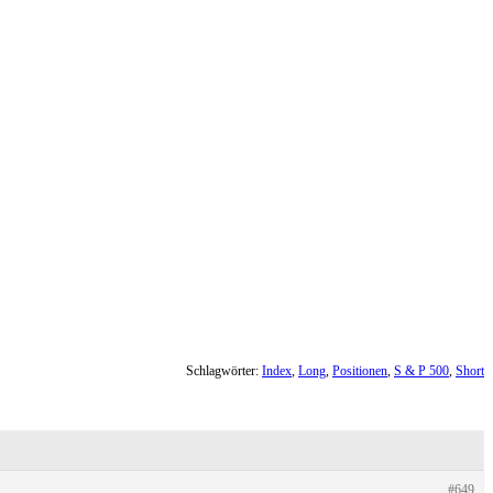
Schlagwörter:
Index
,
Long
,
Positionen
,
S & P 500
,
Short
#649