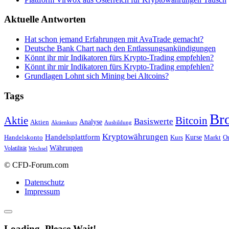
Aktuelle Antworten
Hat schon jemand Erfahrungen mit AvaTrade gemacht?
Deutsche Bank Chart nach den Entlassungsankündigungen
Könnt ihr mir Indikatoren fürs Krypto-Trading empfehlen?
Könnt ihr mir Indikatoren fürs Krypto-Trading empfehlen?
Grundlagen Lohnt sich Mining bei Altcoins?
Tags
Br
Bitcoin
Aktie
Basiswerte
Aktien
Analyse
Aktienkurs
Ausbildung
Kryptowährungen
Handelsplattform
Kurse
Handelskonto
Kurs
Or
Markt
Währungen
Volatilität
Wechsel
© CFD-Forum.com
Datenschutz
Impressum
Loading, Please Wait!