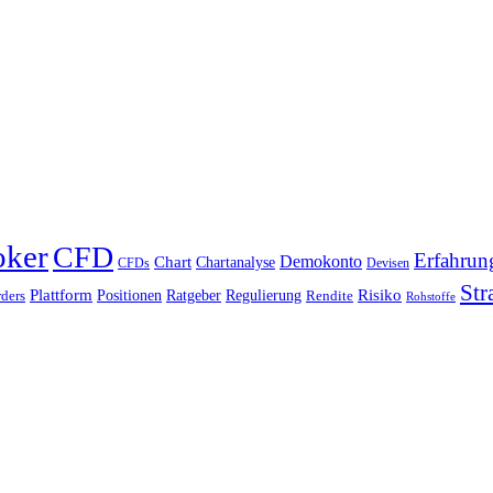
oker
CFD
Erfahrun
Chart
Demokonto
Chartanalyse
CFDs
Devisen
Str
Plattform
Risiko
Positionen
Ratgeber
Regulierung
ders
Rendite
Rohstoffe