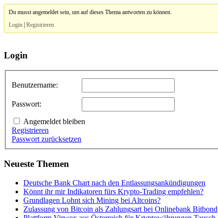
Du musst angemeldet sein, um auf dieses Thema antworten zu können.
Login
|
Registrieren
Login
Benutzername:
Passwort:
Angemeldet bleiben
Registrieren
Passwort zurücksetzen
Neueste Themen
Deutsche Bank Chart nach den Entlassungsankündigungen
Könnt ihr mir Indikatoren fürs Krypto-Trading empfehlen?
Grundlagen Lohnt sich Mining bei Altcoins?
Zulassung von Bitcoin als Zahlungsart bei Onlinebank Bitbond
Plattform Virwox aus Österreich für Kryptowährungen Tausch