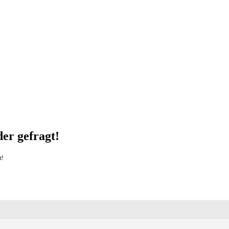
der gefragt!
t!