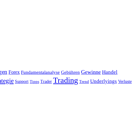
gen
Gewinne
Handel
Forex
Fundamentalanalyse
Gebühren
Trading
ategie
Underlyings
Verluste
Support
Tipps
Trader
Trend