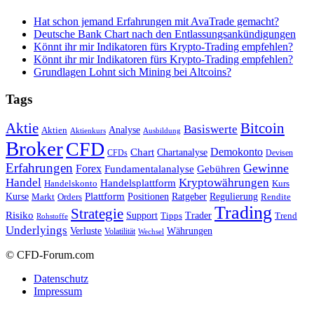
Hat schon jemand Erfahrungen mit AvaTrade gemacht?
Deutsche Bank Chart nach den Entlassungsankündigungen
Könnt ihr mir Indikatoren fürs Krypto-Trading empfehlen?
Könnt ihr mir Indikatoren fürs Krypto-Trading empfehlen?
Grundlagen Lohnt sich Mining bei Altcoins?
Tags
Bitcoin
Aktie
Basiswerte
Aktien
Analyse
Aktienkurs
Ausbildung
Broker
CFD
Chart
Demokonto
Chartanalyse
CFDs
Devisen
Erfahrungen
Gewinne
Forex
Fundamentalanalyse
Gebühren
Handel
Kryptowährungen
Handelsplattform
Handelskonto
Kurs
Plattform
Kurse
Positionen
Ratgeber
Regulierung
Orders
Rendite
Markt
Trading
Strategie
Risiko
Support
Tipps
Trader
Trend
Rohstoffe
Underlyings
Verluste
Währungen
Volatilität
Wechsel
© CFD-Forum.com
Datenschutz
Impressum