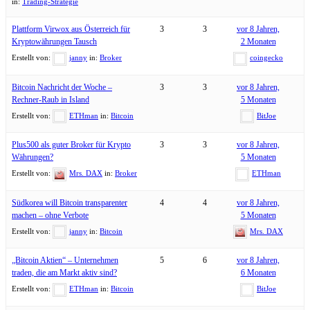
in:
Trading-Strategie
Plattform Virwox aus Österreich für
3
3
vor 8 Jahren,
Kryptowährungen Tausch
2 Monaten
Erstellt von:
janny
in:
Broker
coingecko
Bitcoin Nachricht der Woche –
3
3
vor 8 Jahren,
Rechner-Raub in Island
5 Monaten
Erstellt von:
ETHman
in:
Bitcoin
BitJoe
Plus500 als guter Broker für Krypto
3
3
vor 8 Jahren,
Währungen?
5 Monaten
Erstellt von:
Mrs. DAX
in:
Broker
ETHman
Südkorea will Bitcoin transparenter
4
4
vor 8 Jahren,
machen – ohne Verbote
5 Monaten
Erstellt von:
janny
in:
Bitcoin
Mrs. DAX
„Bitcoin Aktien“ – Unternehmen
5
6
vor 8 Jahren,
traden, die am Markt aktiv sind?
6 Monaten
Erstellt von:
ETHman
in:
Bitcoin
BitJoe