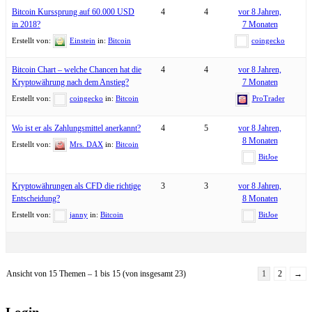
Bitcoin Kurssprung auf 60.000 USD
4
4
vor 8 Jahren,
in 2018?
7 Monaten
Erstellt von:
Einstein
in:
Bitcoin
coingecko
Bitcoin Chart – welche Chancen hat die
4
4
vor 8 Jahren,
Kryptowährung nach dem Anstieg?
7 Monaten
Erstellt von:
coingecko
in:
Bitcoin
ProTrader
Wo ist er als Zahlungsmittel anerkannt?
4
5
vor 8 Jahren,
8 Monaten
Erstellt von:
Mrs. DAX
in:
Bitcoin
BitJoe
Kryptowährungen als CFD die richtige
3
3
vor 8 Jahren,
Entscheidung?
8 Monaten
Erstellt von:
janny
in:
Bitcoin
BitJoe
Ansicht von 15 Themen – 1 bis 15 (von insgesamt 23)
1
2
→