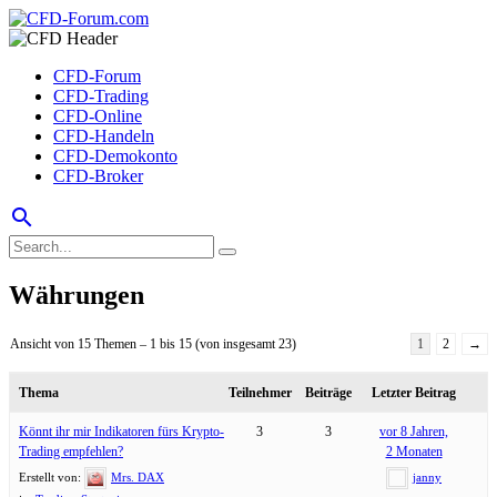
CFD-Forum
CFD-Trading
CFD-Online
CFD-Handeln
CFD-Demokonto
CFD-Broker
search
Währungen
Ansicht von 15 Themen – 1 bis 15 (von insgesamt 23)
1
2
→
Thema
Teilnehmer
Beiträge
Letzter Beitrag
Könnt ihr mir Indikatoren fürs Krypto-
3
3
vor 8 Jahren,
Trading empfehlen?
2 Monaten
Erstellt von:
Mrs. DAX
janny