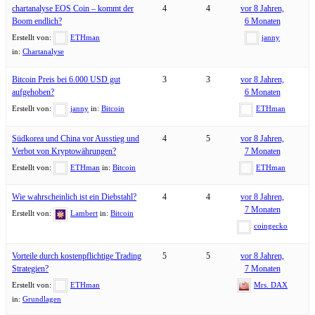
chartanalyse EOS Coin – kommt der
4
4
vor 8 Jahren,
Boom endlich?
6 Monaten
Erstellt von:
ETHman
janny
in:
Chartanalyse
Bitcoin Preis bei 6.000 USD gut
3
3
vor 8 Jahren,
aufgehoben?
6 Monaten
Erstellt von:
janny
in:
Bitcoin
ETHman
Südkorea und China vor Ausstieg und
4
5
vor 8 Jahren,
Verbot von Kryptowährungen?
7 Monaten
Erstellt von:
ETHman
in:
Bitcoin
ETHman
Wie wahrscheinlich ist ein Diebstahl?
4
4
vor 8 Jahren,
7 Monaten
Erstellt von:
Lambert
in:
Bitcoin
coingecko
Vorteile durch kostenpflichtige Trading
5
5
vor 8 Jahren,
Strategien?
7 Monaten
Erstellt von:
ETHman
Mrs. DAX
in:
Grundlagen