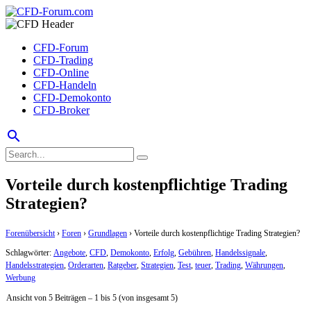
CFD-Forum
CFD-Trading
CFD-Online
CFD-Handeln
CFD-Demokonto
CFD-Broker
search
Vorteile durch kostenpflichtige Trading
Strategien?
Forenübersicht
›
Foren
›
Grundlagen
›
Vorteile durch kostenpflichtige Trading Strategien?
Schlagwörter:
Angebote
,
CFD
,
Demokonto
,
Erfolg
,
Gebühren
,
Handelssignale
,
Handelsstrategien
,
Orderarten
,
Ratgeber
,
Strategien
,
Test
,
teuer
,
Trading
,
Währungen
,
Werbung
Ansicht von 5 Beiträgen – 1 bis 5 (von insgesamt 5)