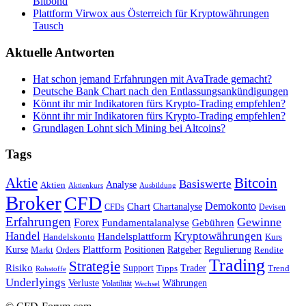
Bitbond
Plattform Virwox aus Österreich für Kryptowährungen
Tausch
Aktuelle Antworten
Hat schon jemand Erfahrungen mit AvaTrade gemacht?
Deutsche Bank Chart nach den Entlassungsankündigungen
Könnt ihr mir Indikatoren fürs Krypto-Trading empfehlen?
Könnt ihr mir Indikatoren fürs Krypto-Trading empfehlen?
Grundlagen Lohnt sich Mining bei Altcoins?
Tags
Bitcoin
Aktie
Basiswerte
Aktien
Analyse
Aktienkurs
Ausbildung
Broker
CFD
Chart
Demokonto
Chartanalyse
CFDs
Devisen
Erfahrungen
Gewinne
Forex
Fundamentalanalyse
Gebühren
Handel
Kryptowährungen
Handelsplattform
Handelskonto
Kurs
Plattform
Kurse
Positionen
Ratgeber
Regulierung
Orders
Rendite
Markt
Trading
Strategie
Risiko
Support
Tipps
Trader
Trend
Rohstoffe
Underlyings
Verluste
Währungen
Volatilität
Wechsel