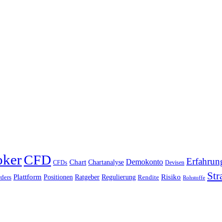
oker
CFD
Erfahrun
Chart
Demokonto
Chartanalyse
CFDs
Devisen
Str
Plattform
Risiko
Positionen
Ratgeber
Regulierung
ders
Rendite
Rohstoffe