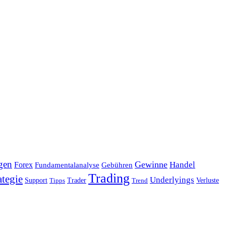
gen
Gewinne
Handel
Forex
Fundamentalanalyse
Gebühren
Trading
ategie
Underlyings
Verluste
Support
Tipps
Trader
Trend