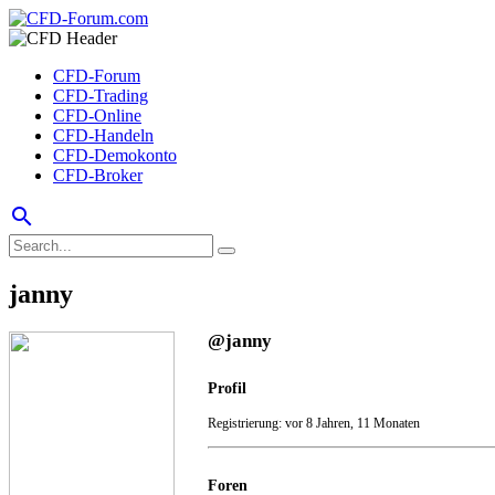
CFD-Forum
CFD-Trading
CFD-Online
CFD-Handeln
CFD-Demokonto
CFD-Broker
search
janny
@janny
Profil
Registrierung: vor 8 Jahren, 11 Monaten
Foren