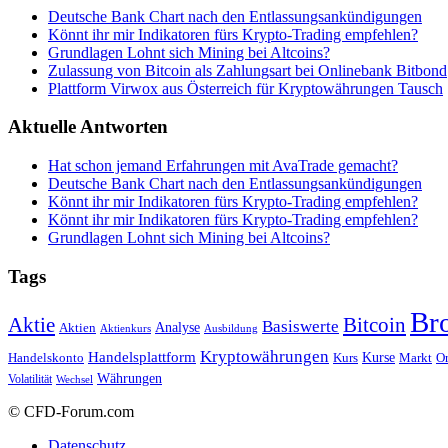
Deutsche Bank Chart nach den Entlassungsankündigungen
Könnt ihr mir Indikatoren fürs Krypto-Trading empfehlen?
Grundlagen Lohnt sich Mining bei Altcoins?
Zulassung von Bitcoin als Zahlungsart bei Onlinebank Bitbond
Plattform Virwox aus Österreich für Kryptowährungen Tausch
Aktuelle Antworten
Hat schon jemand Erfahrungen mit AvaTrade gemacht?
Deutsche Bank Chart nach den Entlassungsankündigungen
Könnt ihr mir Indikatoren fürs Krypto-Trading empfehlen?
Könnt ihr mir Indikatoren fürs Krypto-Trading empfehlen?
Grundlagen Lohnt sich Mining bei Altcoins?
Tags
Br
Bitcoin
Aktie
Basiswerte
Aktien
Analyse
Aktienkurs
Ausbildung
Kryptowährungen
Handelsplattform
Kurse
Handelskonto
Kurs
Or
Markt
Währungen
Volatilität
Wechsel
© CFD-Forum.com
Datenschutz