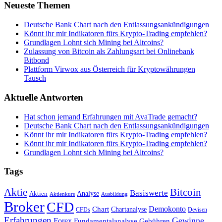
Neueste Themen
Deutsche Bank Chart nach den Entlassungsankündigungen
Könnt ihr mir Indikatoren fürs Krypto-Trading empfehlen?
Grundlagen Lohnt sich Mining bei Altcoins?
Zulassung von Bitcoin als Zahlungsart bei Onlinebank
Bitbond
Plattform Virwox aus Österreich für Kryptowährungen
Tausch
Aktuelle Antworten
Hat schon jemand Erfahrungen mit AvaTrade gemacht?
Deutsche Bank Chart nach den Entlassungsankündigungen
Könnt ihr mir Indikatoren fürs Krypto-Trading empfehlen?
Könnt ihr mir Indikatoren fürs Krypto-Trading empfehlen?
Grundlagen Lohnt sich Mining bei Altcoins?
Tags
Bitcoin
Aktie
Basiswerte
Aktien
Analyse
Aktienkurs
Ausbildung
Broker
CFD
Chart
Demokonto
Chartanalyse
CFDs
Devisen
Erfahrungen
Gewinne
Forex
Fundamentalanalyse
Gebühren