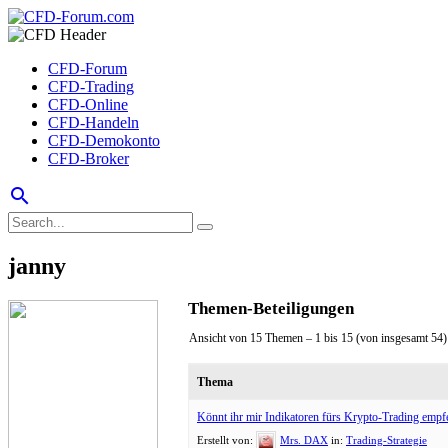
CFD-Forum
CFD-Trading
CFD-Online
CFD-Handeln
CFD-Demokonto
CFD-Broker
search
janny
Themen-Beteiligungen
Ansicht von 15 Themen – 1 bis 15 (von insgesamt 54)
Thema
Könnt ihr mir Indikatoren fürs Krypto-Trading empf
Erstellt von:
Mrs. DAX
in:
Trading-Strategie