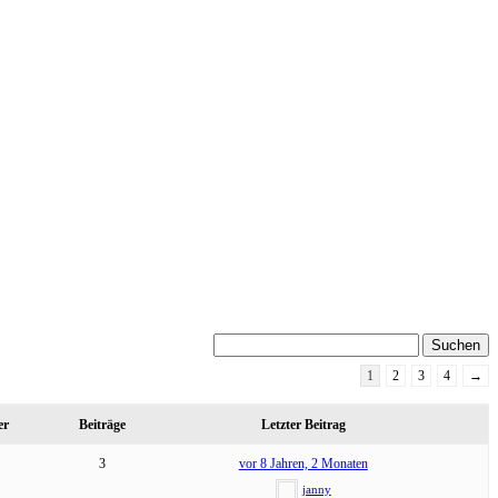
1
2
3
4
→
er
Beiträge
Letzter Beitrag
3
vor 8 Jahren, 2 Monaten
janny