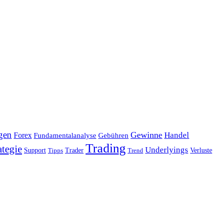
gen
Gewinne
Handel
Forex
Fundamentalanalyse
Gebühren
Trading
ategie
Underlyings
Verluste
Support
Tipps
Trader
Trend