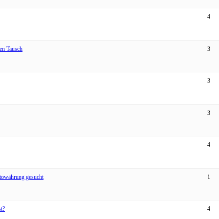
4
en Tausch
3
3
3
4
ptowährung gesucht
1
st?
4