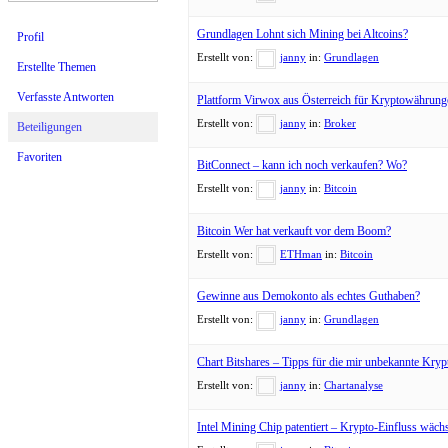
Grundlagen Lohnt sich Mining bei Altcoins?
Profil
Erstellt von:
janny
in:
Grundlagen
Erstellte Themen
Verfasste Antworten
Plattform Virwox aus Österreich für Kryptowährung
Erstellt von:
janny
in:
Broker
Beteiligungen
Favoriten
BitConnect – kann ich noch verkaufen? Wo?
Erstellt von:
janny
in:
Bitcoin
Bitcoin Wer hat verkauft vor dem Boom?
Erstellt von:
ETHman
in:
Bitcoin
Gewinne aus Demokonto als echtes Guthaben?
Erstellt von:
janny
in:
Grundlagen
Chart Bitshares – Tipps für die mir unbekannte Kry
Erstellt von:
janny
in:
Chartanalyse
Intel Mining Chip patentiert – Krypto-Einfluss wäch