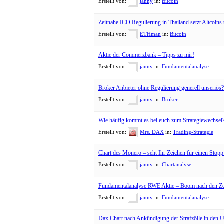
Erstellt von:
janny
in:
Bitcoin
Zeitnahe ICO Regulierung in Thailand setzt Altcoins
Erstellt von:
ETHman
in:
Bitcoin
Aktie der Commerzbank – Tipps zu mir!
Erstellt von:
janny
in:
Fundamentalanalyse
Broker Anbieter ohne Regulierung generell unseriös?
Erstellt von:
janny
in:
Broker
Wie häufig kommt es bei euch zum Strategiewechsel
Erstellt von:
Mrs. DAX
in:
Trading-Strategie
Chart des Monero – seht Ihr Zeichen für einen Stop
Erstellt von:
janny
in:
Chartanalyse
Fundamentalanalyse RWE Aktie – Boom nach den Ze
Erstellt von:
janny
in:
Fundamentalanalyse
Dax Chart nach Ankündigung der Strafzölle in den