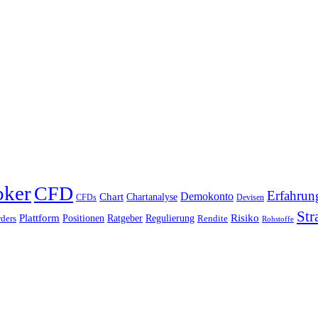
oker
CFD
Erfahrun
Chart
Demokonto
Chartanalyse
CFDs
Devisen
Str
Plattform
Risiko
Positionen
Ratgeber
Regulierung
ders
Rendite
Rohstoffe