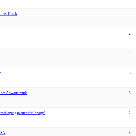
 unter Druck
4
2
4
?
3
p des Abwärtstrends
3
rschlagungsplänen für Innogy?
2
 USA
3