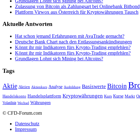
Grundlagen Lohnt sich Mining bei Altcoins?
Zulassung von Bitcoin als Zahlungsart bei Onlinebank Bitbond
Plattform Virwox aus Österreich für Kryptowährungen Tausch
Aktuelle Antworten
Hat schon jemand Erfahrungen mit AvaTrade gemacht?
Deutsche Bank Chart nach den Entlassungsankündigungen
Könnt ihr mir Indikatoren fürs Krypto-Trading empfehlen?
Könnt ihr mir Indikatoren fürs Krypto-Trading empfehlen?
Grundlagen Lohnt sich Mining bei Altcoins?
Tags
Br
Bitcoin
Aktie
Basiswerte
Aktien
Analyse
Aktienkurs
Ausbildung
Kryptowährungen
Handelsplattform
Kurse
Handelskonto
Kurs
Or
Markt
Währungen
Volatilität
Wechsel
© CFD-Forum.com
Datenschutz
Impressum