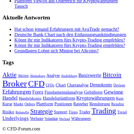
Plattform Virwox aus Österreich für Kryptowährungen
Tausch
Aktuelle Antworten
Hat schon jemand Erfahrungen mit AvaTrade gemacht?
Deutsche Bank Chart nach den Entlassungsankündigungen
Könnt ihr mir Indikatoren fürs Krypto-Trading empfehlen?
Könnt ihr mir Indikatoren fürs Krypto-Trading empfehlen?
Grundlagen Lohnt sich Mining bei Altcoins?
Tags
Bitcoin
Aktie
Basiswerte
Aktien
Analyse
Aktienkurs
Ausbildung
Broker
CFD
Chart
Demokonto
Chartanalyse
CFDs
Devisen
Erfahrungen
Gewinne
Forex
Fundamentalanalyse
Gebühren
Handel
Kryptowährungen
Handelsplattform
Handelskonto
Kurs
Plattform
Kurse
Positionen
Ratgeber
Regulierung
Orders
Rendite
Markt
Trading
Strategie
Risiko
Support
Tipps
Trader
Trend
Rohstoffe
Underlyings
Verluste
Währungen
Volatilität
Wechsel
© CFD-Forum.com