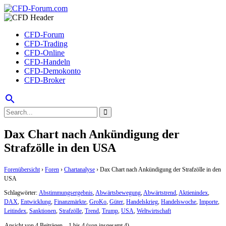
CFD-Forum
CFD-Trading
CFD-Online
CFD-Handeln
CFD-Demokonto
CFD-Broker
search
Dax Chart nach Ankündigung der
Strafzölle in den USA
Forenübersicht
›
Foren
›
Chartanalyse
›
Dax Chart nach Ankündigung der Strafzölle in den
USA
Schlagwörter:
Abstimmungsergebnis
,
Abwärtsbewegung
,
Abwärtstrend
,
Aktienindex
,
DAX
,
Entwicklung
,
Finanzmärkte
,
GroKo
,
Güter
,
Handelskrieg
,
Handelswoche
,
Importe
,
Leitindex
,
Sanktionen
,
Strafzölle
,
Trend
,
Trump
,
USA
,
Weltwirtschaft
Ansicht von 4 Beiträgen – 1 bis 4 (von insgesamt 4)