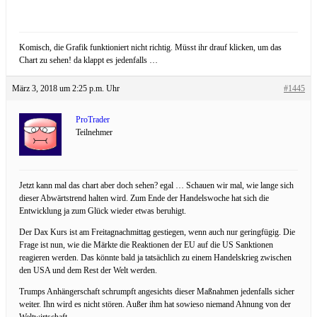
Komisch, die Grafik funktioniert nicht richtig. Müsst ihr drauf klicken, um das
Chart zu sehen! da klappt es jedenfalls …
März 3, 2018 um 2:25 p.m. Uhr
#1445
ProTrader
Teilnehmer
Jetzt kann mal das chart aber doch sehen? egal … Schauen wir mal, wie lange sich
dieser Abwärtstrend halten wird. Zum Ende der Handelswoche hat sich die
Entwicklung ja zum Glück wieder etwas beruhigt.
Der Dax Kurs ist am Freitagnachmittag gestiegen, wenn auch nur geringfügig. Die
Frage ist nun, wie die Märkte die Reaktionen der EU auf die US Sanktionen
reagieren werden. Das könnte bald ja tatsächlich zu einem Handelskrieg zwischen
den USA und dem Rest der Welt werden.
Trumps Anhängerschaft schrumpft angesichts dieser Maßnahmen jedenfalls sicher
weiter. Ihn wird es nicht stören. Außer ihm hat sowieso niemand Ahnung von der
Weltwirtschaft.