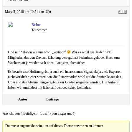
März 5, 2018 um 10:51 a.m. Uhr
#1446
BitJoe
Teilnehmer
Und nun? Haben wir uns wohl „vertippt“
War es wohl das Ja der SPD
Mitglieder, das den Dax zur Erholung bewegt hat? Jedenfalls geht der Kurs zum
Wochenstart ja wieder nach oben. Langsam, aber sicher.
Es besteht also Hoffnung. Ist ja auch ein interessantes Signal, da ja viele Experten
nicht wirklich sicher waren, wie die Finanzmärkte wohl auf die Strafzölle aus den
USA und das Abstimmungsergebnis zur GroKo reagieren würden. Die Antwort
haben wir zumindest mit Blick auf den deutschen Leitindex.
Autor
Beiträge
Ansicht von 4 Beiträgen – 1 bis 4 (von insgesamt 4)
Du musst angemeldet sein, um auf dieses Thema antworten zu können.