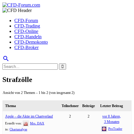
CFD-Forum
CFD-Trading
CFD-Online
CFD-Handeln
CFD-Demokonto
CFD-Broker
search
Strafzölle
Ansicht von 2 Themen – 1 bis 2 (von insgesamt 2)
Thema
Teilnehmer
Beiträge
Letzter Beitrag
Apple – die Aktie im Chartverlauf
2
2
vor 8 Jahren,
3 Monaten
Erstellt von:
Mrs. DAX
ProTrader
in:
Chartanalyse