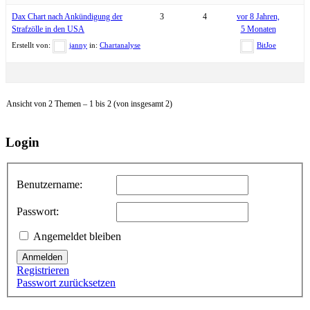
Dax Chart nach Ankündigung der
3
4
vor 8 Jahren,
Strafzölle in den USA
5 Monaten
Erstellt von:
janny
in:
Chartanalyse
BitJoe
Ansicht von 2 Themen – 1 bis 2 (von insgesamt 2)
Login
Benutzername:
Passwort:
Angemeldet bleiben
Anmelden
Registrieren
Passwort zurücksetzen