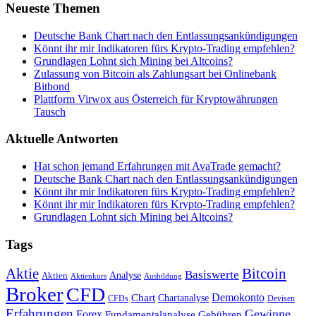
Neueste Themen
Deutsche Bank Chart nach den Entlassungsankündigungen
Könnt ihr mir Indikatoren fürs Krypto-Trading empfehlen?
Grundlagen Lohnt sich Mining bei Altcoins?
Zulassung von Bitcoin als Zahlungsart bei Onlinebank
Bitbond
Plattform Virwox aus Österreich für Kryptowährungen
Tausch
Aktuelle Antworten
Hat schon jemand Erfahrungen mit AvaTrade gemacht?
Deutsche Bank Chart nach den Entlassungsankündigungen
Könnt ihr mir Indikatoren fürs Krypto-Trading empfehlen?
Könnt ihr mir Indikatoren fürs Krypto-Trading empfehlen?
Grundlagen Lohnt sich Mining bei Altcoins?
Tags
Bitcoin
Aktie
Basiswerte
Aktien
Analyse
Aktienkurs
Ausbildung
Broker
CFD
Chart
Demokonto
Chartanalyse
CFDs
Devisen
Erfahrungen
Gewinne
Forex
Fundamentalanalyse
Gebühren