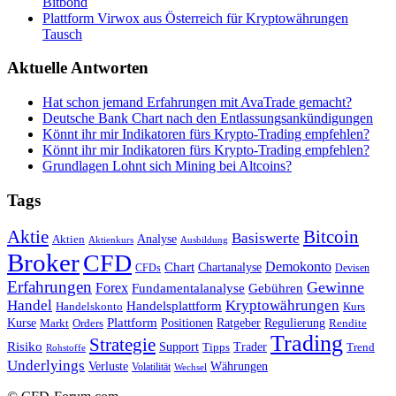
Bitbond
Plattform Virwox aus Österreich für Kryptowährungen
Tausch
Aktuelle Antworten
Hat schon jemand Erfahrungen mit AvaTrade gemacht?
Deutsche Bank Chart nach den Entlassungsankündigungen
Könnt ihr mir Indikatoren fürs Krypto-Trading empfehlen?
Könnt ihr mir Indikatoren fürs Krypto-Trading empfehlen?
Grundlagen Lohnt sich Mining bei Altcoins?
Tags
Bitcoin
Aktie
Basiswerte
Aktien
Analyse
Aktienkurs
Ausbildung
Broker
CFD
Chart
Demokonto
Chartanalyse
CFDs
Devisen
Erfahrungen
Gewinne
Forex
Fundamentalanalyse
Gebühren
Handel
Kryptowährungen
Handelsplattform
Handelskonto
Kurs
Plattform
Kurse
Positionen
Ratgeber
Regulierung
Orders
Rendite
Markt
Trading
Strategie
Risiko
Support
Tipps
Trader
Trend
Rohstoffe
Underlyings
Verluste
Währungen
Volatilität
Wechsel