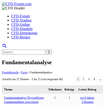
CFD-Forum
CFD-Trading
CFD-Online
CFD-Handeln
CFD-Demokonto
CFD-Broker
search
Fundamentalanalyse
Forenübersicht
›
Foren
›
Fundamentalanalyse
Ansicht von 15 Themen – 1 bis 15 (von insgesamt 49)
1
2
3
4
→
Thema
Teilnehmer
Beiträge
Letzter Beitrag
Fundamentalanalyse ThyssenKrupp
1
1
vor 8 Jahren,
Fundamentaldaten Auswertung
3 Monaten