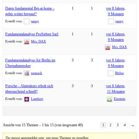
Daten fundamental Bet-at-home –
1
1
vor 8 Jahren,
gehts weiter bergauf?
9 Monaten
Erstellt von:
janny
janny
Fundamentalanalyse ProSieben Sat1
1
1
vor 8 Jahren,
9 Monaten
Erstellt von:
Mrs. DAX
Mrs. DAX
Fundamentalanalyse Air Berlin im
3
3
vor 8 Jahren,
Übernahmepoker
9 Monaten
Erstellt von:
nemack
BitJoe
Porsche – Aktienkurs erholt sich
3
3
vor 8 Jahren,
überraschend schnell?
11 Monaten
Erstellt von:
Lambert
Einstein
Ansicht von 15 Themen – 1 bis 15 (von insgesamt 49)
1
2
3
4
→
Du musst angemeldet sein, um neue Themen zu erstellen.