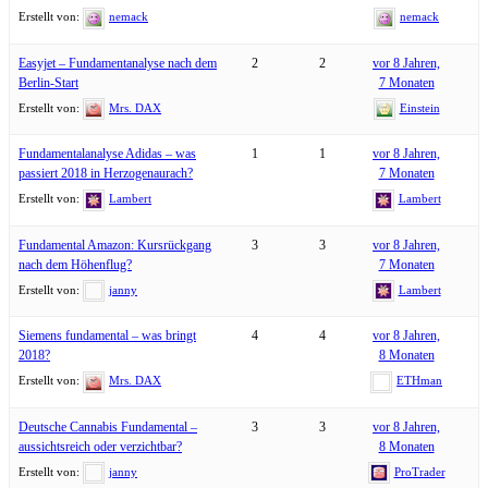
Erstellt von:
nemack
nemack
Easyjet – Fundamentanalyse nach dem
2
2
vor 8 Jahren,
Berlin-Start
7 Monaten
Erstellt von:
Mrs. DAX
Einstein
Fundamentalanalyse Adidas – was
1
1
vor 8 Jahren,
passiert 2018 in Herzogenaurach?
7 Monaten
Erstellt von:
Lambert
Lambert
Fundamental Amazon: Kursrückgang
3
3
vor 8 Jahren,
nach dem Höhenflug?
7 Monaten
Erstellt von:
janny
Lambert
Siemens fundamental – was bringt
4
4
vor 8 Jahren,
2018?
8 Monaten
Erstellt von:
Mrs. DAX
ETHman
Deutsche Cannabis Fundamental –
3
3
vor 8 Jahren,
aussichtsreich oder verzichtbar?
8 Monaten
Erstellt von:
janny
ProTrader