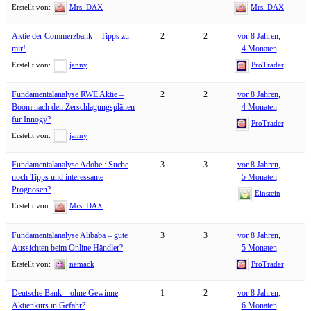
Erstellt von:
Mrs. DAX
Mrs. DAX
Aktie der Commerzbank – Tipps zu
2
2
vor 8 Jahren,
mir!
4 Monaten
Erstellt von:
janny
ProTrader
Fundamentalanalyse RWE Aktie –
2
2
vor 8 Jahren,
Boom nach den Zerschlagungsplänen
4 Monaten
für Innogy?
ProTrader
Erstellt von:
janny
Fundamentalanalyse Adobe : Suche
3
3
vor 8 Jahren,
noch Tipps und interessante
5 Monaten
Prognosen?
Einstein
Erstellt von:
Mrs. DAX
Fundamentalanalyse Alibaba – gute
3
3
vor 8 Jahren,
Aussichten beim Online Händler?
5 Monaten
Erstellt von:
nemack
ProTrader
Deutsche Bank – ohne Gewinne
1
2
vor 8 Jahren,
Aktienkurs in Gefahr?
6 Monaten