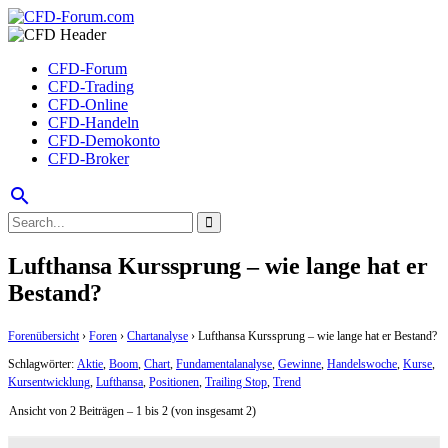
CFD-Forum
CFD-Trading
CFD-Online
CFD-Handeln
CFD-Demokonto
CFD-Broker
search
Lufthansa Kurssprung – wie lange hat er
Bestand?
Forenübersicht
›
Foren
›
Chartanalyse
›
Lufthansa Kurssprung – wie lange hat er Bestand?
Schlagwörter:
Aktie
,
Boom
,
Chart
,
Fundamentalanalyse
,
Gewinne
,
Handelswoche
,
Kurse
,
Kursentwicklung
,
Lufthansa
,
Positionen
,
Trailing Stop
,
Trend
Ansicht von 2 Beiträgen – 1 bis 2 (von insgesamt 2)