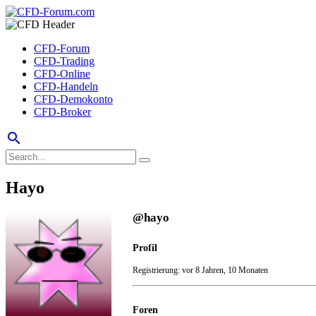
CFD-Forum
CFD-Trading
CFD-Online
CFD-Handeln
CFD-Demokonto
CFD-Broker
search
Hayo
@hayo
Profil
Registrierung: vor 8 Jahren, 10 Monaten
Foren