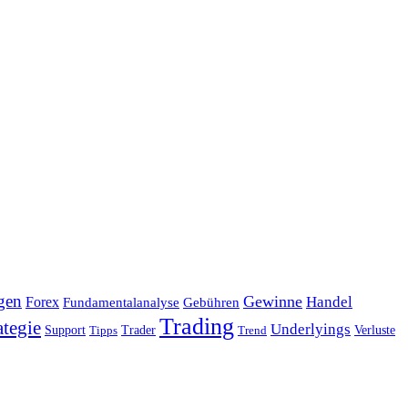
gen
Gewinne
Handel
Forex
Fundamentalanalyse
Gebühren
Trading
ategie
Underlyings
Verluste
Support
Tipps
Trader
Trend