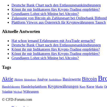
Deutsche Bank Chart nach den Entlassungsankündigungen
Könnt ihr mir Indikatoren fürs Krypto-Trading empfehlen?
Grundlagen Lohnt sich Mining bei Altcoins?
Zulassung von Bitcoin als Zahlungsart bei Onlinebank Bitbond
Plattform Virwox aus Österreich für Kryptowährungen Tausch
Aktuelle Antworten
Hat schon jemand Erfahrungen mit AvaTrade gemacht?
Deutsche Bank Chart nach den Entlassungsankündigungen
Könnt ihr mir Indikatoren fürs Krypto-Trading empfehlen?
Könnt ihr mir Indikatoren fürs Krypto-Trading empfehlen?
Grundlagen Lohnt sich Mining bei Altcoins?
Tags
Br
Bitcoin
Aktie
Basiswerte
Aktien
Analyse
Aktienkurs
Ausbildung
Kryptowährungen
Handelsplattform
Kurse
Handelskonto
Kurs
Or
Markt
Währungen
Volatilität
Wechsel
© CFD-Forum.com