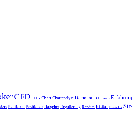
oker
CFD
Erfahrun
Chart
Demokonto
Chartanalyse
CFDs
Devisen
Str
Plattform
Risiko
Positionen
Ratgeber
Regulierung
ders
Rendite
Rohstoffe