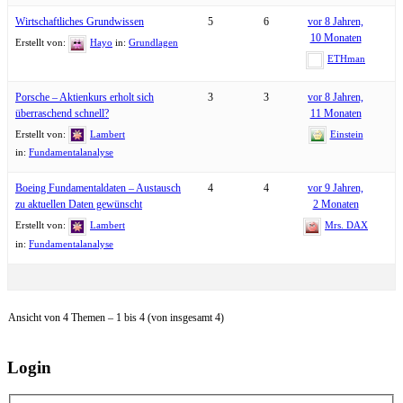
Wirtschaftliches Grundwissen
5
6
vor 8 Jahren,
10 Monaten
Erstellt von:
Hayo
in:
Grundlagen
ETHman
Porsche – Aktienkurs erholt sich
3
3
vor 8 Jahren,
überraschend schnell?
11 Monaten
Erstellt von:
Lambert
Einstein
in:
Fundamentalanalyse
Boeing Fundamentaldaten – Austausch
4
4
vor 9 Jahren,
zu aktuellen Daten gewünscht
2 Monaten
Erstellt von:
Lambert
Mrs. DAX
in:
Fundamentalanalyse
Ansicht von 4 Themen – 1 bis 4 (von insgesamt 4)
Login