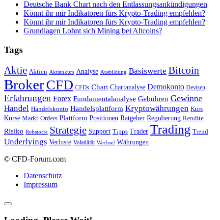
Deutsche Bank Chart nach den Entlassungsankündigungen
Könnt ihr mir Indikatoren fürs Krypto-Trading empfehlen?
Könnt ihr mir Indikatoren fürs Krypto-Trading empfehlen?
Grundlagen Lohnt sich Mining bei Altcoins?
Tags
Bitcoin
Aktie
Basiswerte
Aktien
Analyse
Aktienkurs
Ausbildung
Broker
CFD
Chart
Demokonto
Chartanalyse
CFDs
Devisen
Erfahrungen
Gewinne
Forex
Fundamentalanalyse
Gebühren
Handel
Kryptowährungen
Handelsplattform
Handelskonto
Kurs
Plattform
Kurse
Positionen
Ratgeber
Regulierung
Orders
Rendite
Markt
Trading
Strategie
Risiko
Support
Tipps
Trader
Trend
Rohstoffe
Underlyings
Verluste
Währungen
Volatilität
Wechsel
© CFD-Forum.com
Datenschutz
Impressum