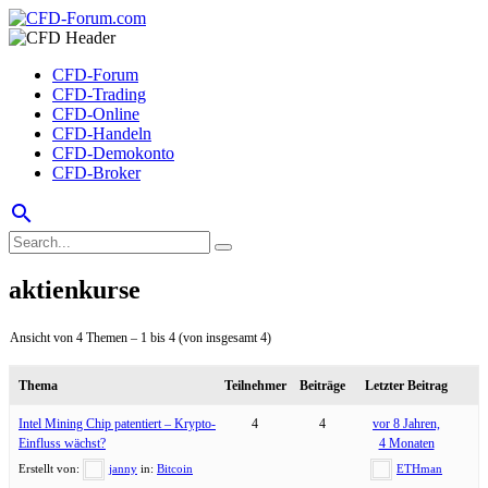
CFD-Forum
CFD-Trading
CFD-Online
CFD-Handeln
CFD-Demokonto
CFD-Broker
search
aktienkurse
Ansicht von 4 Themen – 1 bis 4 (von insgesamt 4)
Thema
Teilnehmer
Beiträge
Letzter Beitrag
Intel Mining Chip patentiert – Krypto-
4
4
vor 8 Jahren,
Einfluss wächst?
4 Monaten
Erstellt von:
janny
in:
Bitcoin
ETHman