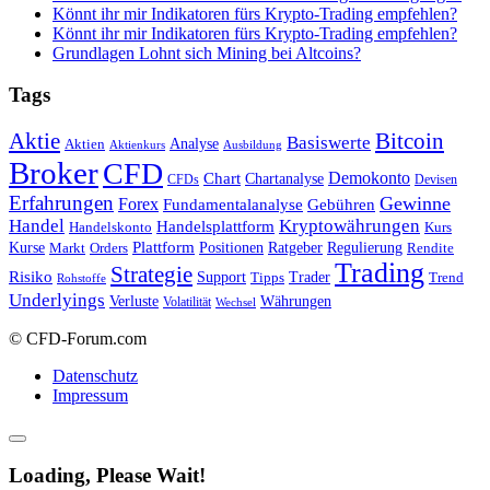
Könnt ihr mir Indikatoren fürs Krypto-Trading empfehlen?
Könnt ihr mir Indikatoren fürs Krypto-Trading empfehlen?
Grundlagen Lohnt sich Mining bei Altcoins?
Tags
Bitcoin
Aktie
Basiswerte
Aktien
Analyse
Aktienkurs
Ausbildung
Broker
CFD
Chart
Demokonto
Chartanalyse
CFDs
Devisen
Erfahrungen
Gewinne
Forex
Fundamentalanalyse
Gebühren
Handel
Kryptowährungen
Handelsplattform
Handelskonto
Kurs
Plattform
Kurse
Positionen
Ratgeber
Regulierung
Orders
Rendite
Markt
Trading
Strategie
Risiko
Support
Tipps
Trader
Trend
Rohstoffe
Underlyings
Verluste
Währungen
Volatilität
Wechsel
© CFD-Forum.com
Datenschutz
Impressum
Loading, Please Wait!