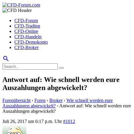
CFD-Forum
CFD-Trading
CFD-Online
CFD-Handeln
CFD-Demokonto
CFD-Broker
search
Antwort auf: Wie schnell werden eure
Auszahlungen abgewickelt?
Forenübersicht
›
Foren
›
Broker
›
Wie schnell werden eure
Auszahlungen abgewickelt?
›
Antwort auf: Wie schnell werden eure
Auszahlungen abgewickelt?
Juli 26, 2017 um 6:17 p.m. Uhr
#1012