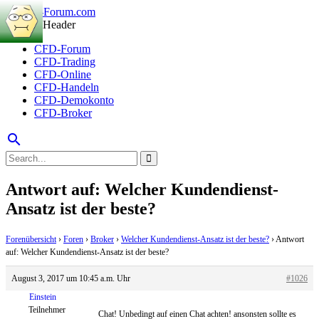
CFD-Forum
CFD-Trading
CFD-Online
CFD-Handeln
CFD-Demokonto
CFD-Broker
search
Antwort auf: Welcher Kundendienst-
Ansatz ist der beste?
Forenübersicht
›
Foren
›
Broker
›
Welcher Kundendienst-Ansatz ist der beste?
›
Antwort
auf: Welcher Kundendienst-Ansatz ist der beste?
August 3, 2017 um 10:45 a.m. Uhr
#1026
Einstein
Teilnehmer
Chat! Unbedingt auf einen Chat achten! ansonsten sollte es