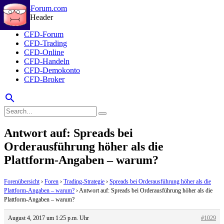
CFD-Forum
CFD-Trading
CFD-Online
CFD-Handeln
CFD-Demokonto
CFD-Broker
search
Antwort auf: Spreads bei
Orderausführung höher als die
Plattform-Angaben – warum?
Forenübersicht
›
Foren
›
Trading-Strategie
›
Spreads bei Orderausführung höher als die
Plattform-Angaben – warum?
›
Antwort auf: Spreads bei Orderausführung höher als die
Plattform-Angaben – warum?
August 4, 2017 um 1:25 p.m. Uhr
#1029