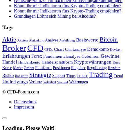
Deutsche Bank Chart nach den Entlassungsankündigungen
Könnt ihr mir Indikatoren fürs Krypto-Trading empfehlen?
Könnt ihr mir Indikatoren fürs Krypto-Trading empfehlen?
Grundlagen Lohnt sich Mining bei Altcoins?
Tags
Bitcoin
Aktie
Basiswerte
Aktien
Analyse
Aktienkurs
Ausbildung
Broker
CFD
Chart
Demokonto
Chartanalyse
CFDs
Devisen
Erfahrungen
Gewinne
Forex
Fundamentalanalyse
Gebühren
Handel
Kryptowährungen
Handelsplattform
Handelskonto
Kurs
Plattform
Kurse
Positionen
Ratgeber
Regulierung
Orders
Rendite
Markt
Trading
Strategie
Risiko
Support
Tipps
Trader
Trend
Rohstoffe
Underlyings
Verluste
Währungen
Volatilität
Wechsel
© CFD-Forum.com
Datenschutz
Impressum
Loading, Please Wait!