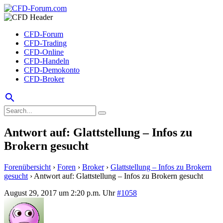
CFD-Forum
CFD-Trading
CFD-Online
CFD-Handeln
CFD-Demokonto
CFD-Broker
search
Antwort auf: Glattstellung – Infos zu
Brokern gesucht
Forenübersicht
›
Foren
›
Broker
›
Glattstellung – Infos zu Brokern
gesucht
›
Antwort auf: Glattstellung – Infos zu Brokern gesucht
August 29, 2017 um 2:20 p.m. Uhr
#1058