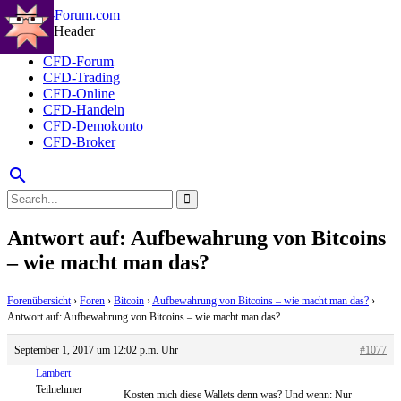
CFD-Forum
CFD-Trading
CFD-Online
CFD-Handeln
CFD-Demokonto
CFD-Broker
search
Antwort auf: Aufbewahrung von Bitcoins
– wie macht man das?
Forenübersicht
›
Foren
›
Bitcoin
›
Aufbewahrung von Bitcoins – wie macht man das?
›
Antwort auf: Aufbewahrung von Bitcoins – wie macht man das?
September 1, 2017 um 12:02 p.m. Uhr
#1077
Lambert
Teilnehmer
Kosten mich diese Wallets denn was? Und wenn: Nur