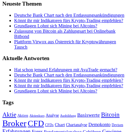
Neueste Themen
Deutsche Bank Chart nach den Entlassungsankündigungen
Könnt ihr mir Indikatoren fürs Krypto-Trading empfehlen?
Grundlagen Lohnt sich Mining bei Altcoins?
Zulassung von Bitcoin als Zahlungsart bei Onlinebank
Bitbond
Plattform Virwox aus Österreich für Kryptowährungen
Tausch
Aktuelle Antworten
Hat schon jemand Erfahrungen mit AvaTrade gemacht?
Deutsche Bank Chart nach den Entlassungsankündigungen
Könnt ihr mir Indikatoren fürs Krypto-Trading empfehlen?
Könnt ihr mir Indikatoren fürs Krypto-Trading empfehlen?
Grundlagen Lohnt sich Mining bei Altcoins?
Tags
Bitcoin
Aktie
Basiswerte
Aktien
Analyse
Aktienkurs
Ausbildung
Broker
CFD
Chart
Demokonto
Chartanalyse
CFDs
Devisen
Erfahrungen
Gewinne
Forex
Fundamentalanalyse
Gebühren