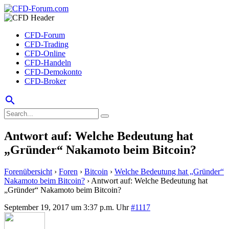
CFD-Forum
CFD-Trading
CFD-Online
CFD-Handeln
CFD-Demokonto
CFD-Broker
search
Antwort auf: Welche Bedeutung hat
„Gründer“ Nakamoto beim Bitcoin?
Forenübersicht
›
Foren
›
Bitcoin
›
Welche Bedeutung hat „Gründer“
Nakamoto beim Bitcoin?
›
Antwort auf: Welche Bedeutung hat
„Gründer“ Nakamoto beim Bitcoin?
September 19, 2017 um 3:37 p.m. Uhr
#1117