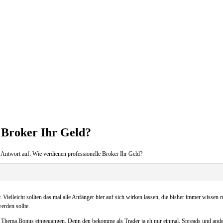
e Broker Ihr Geld?
Antwort auf: Wie verdienen professionelle Broker Ihr Geld?
ielleicht sollten das mal alle Anfänger hier auf sich wirken lassen, die bisher immer wissen 
rden sollte.
 Thema Bonus eingegangen. Denn den bekomme als Trader ja eh nur einmal. Spreads und andere 