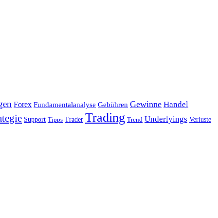
gen
Gewinne
Handel
Forex
Fundamentalanalyse
Gebühren
Trading
ategie
Underlyings
Verluste
Support
Tipps
Trader
Trend