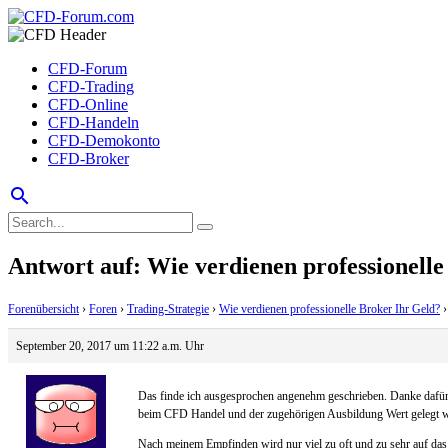
CFD-Forum
CFD-Trading
CFD-Online
CFD-Handeln
CFD-Demokonto
CFD-Broker
search
Antwort auf: Wie verdienen professionell
Forenübersicht
›
Foren
›
Trading-Strategie
›
Wie verdienen professionelle Broker Ihr Geld?
›
September 20, 2017 um 11:22 a.m. Uhr
Das finde ich ausgesprochen angenehm geschrieben. Danke dafür. V
beim CFD Handel und der zugehörigen Ausbildung Wert gelegt we
Nach meinem Empfinden wird nur viel zu oft und zu sehr auf das