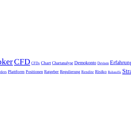
oker
CFD
Erfahrun
Chart
Demokonto
Chartanalyse
CFDs
Devisen
Str
Plattform
Risiko
Positionen
Ratgeber
Regulierung
ders
Rendite
Rohstoffe