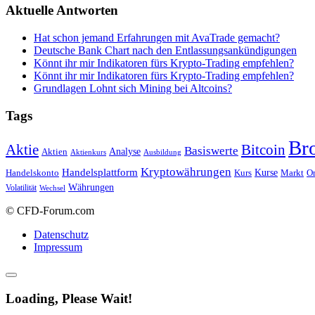
Aktuelle Antworten
Hat schon jemand Erfahrungen mit AvaTrade gemacht?
Deutsche Bank Chart nach den Entlassungsankündigungen
Könnt ihr mir Indikatoren fürs Krypto-Trading empfehlen?
Könnt ihr mir Indikatoren fürs Krypto-Trading empfehlen?
Grundlagen Lohnt sich Mining bei Altcoins?
Tags
Br
Bitcoin
Aktie
Basiswerte
Aktien
Analyse
Aktienkurs
Ausbildung
Kryptowährungen
Handelsplattform
Kurse
Handelskonto
Kurs
Or
Markt
Währungen
Volatilität
Wechsel
© CFD-Forum.com
Datenschutz
Impressum
Loading, Please Wait!