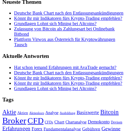
Neueste Themen
Deutsche Bank Chart nach den Entlassungsankündigungen
Könnt ihr mir Indikatoren fürs Krypto-Trading empfehlen?
Grundlagen Lohnt sich Mining bei Altcoins?
Zulassung von Bitcoin als Zahlungsart bei Onlinebank
Bitbond
Plattform Virwox aus Österreich für Kryptowährungen
Tausch
Aktuelle Antworten
Hat schon jemand Erfahrungen mit AvaTrade gemacht?
Deutsche Bank Chart nach den Entlassungsankündigungen
Könnt ihr mir Indikatoren fürs Krypto-Trading empfehlen?
Könnt ihr mir Indikatoren fürs Krypto-Trading empfehlen?
Grundlagen Lohnt sich Mining bei Altcoins?
Tags
Bitcoin
Aktie
Basiswerte
Aktien
Analyse
Aktienkurs
Ausbildung
Broker
CFD
Chart
Demokonto
Chartanalyse
CFDs
Devisen
Erfahrungen
Gewinne
Forex
Fundamentalanalyse
Gebühren