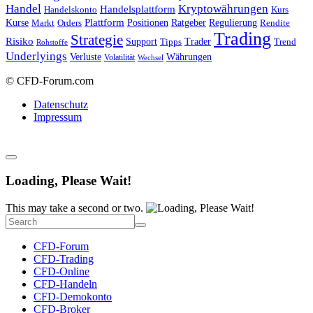
Handel
Kryptowährungen
Handelsplattform
Handelskonto
Kurs
Plattform
Kurse
Positionen
Ratgeber
Regulierung
Orders
Rendite
Markt
Trading
Strategie
Risiko
Support
Tipps
Trader
Trend
Rohstoffe
Underlyings
Verluste
Währungen
Volatilität
Wechsel
© CFD-Forum.com
Datenschutz
Impressum
Loading, Please Wait!
This may take a second or two.
CFD-Forum
CFD-Trading
CFD-Online
CFD-Handeln
CFD-Demokonto
CFD-Broker