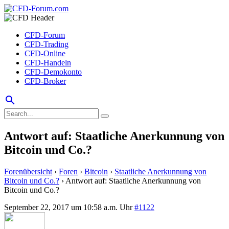
CFD-Forum
CFD-Trading
CFD-Online
CFD-Handeln
CFD-Demokonto
CFD-Broker
search
Antwort auf: Staatliche Anerkunnung von
Bitcoin und Co.?
Forenübersicht
›
Foren
›
Bitcoin
›
Staatliche Anerkunnung von
Bitcoin und Co.?
›
Antwort auf: Staatliche Anerkunnung von
Bitcoin und Co.?
September 22, 2017 um 10:58 a.m. Uhr
#1122