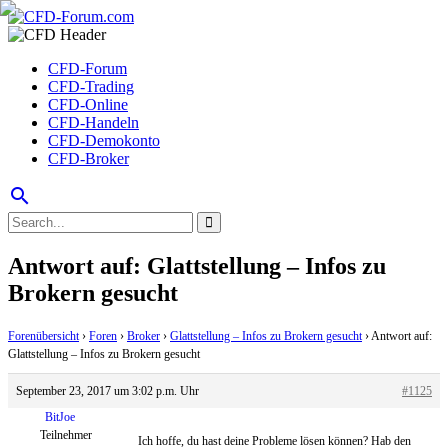
CFD-Forum
CFD-Trading
CFD-Online
CFD-Handeln
CFD-Demokonto
CFD-Broker
search
Antwort auf: Glattstellung – Infos zu
Brokern gesucht
Forenübersicht
›
Foren
›
Broker
›
Glattstellung – Infos zu Brokern gesucht
›
Antwort auf:
Glattstellung – Infos zu Brokern gesucht
September 23, 2017 um 3:02 p.m. Uhr
#1125
BitJoe
Teilnehmer
Ich hoffe, du hast deine Probleme lösen können? Hab den