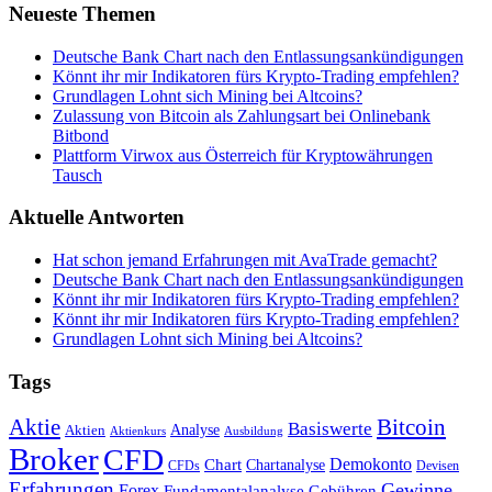
Neueste Themen
Deutsche Bank Chart nach den Entlassungsankündigungen
Könnt ihr mir Indikatoren fürs Krypto-Trading empfehlen?
Grundlagen Lohnt sich Mining bei Altcoins?
Zulassung von Bitcoin als Zahlungsart bei Onlinebank
Bitbond
Plattform Virwox aus Österreich für Kryptowährungen
Tausch
Aktuelle Antworten
Hat schon jemand Erfahrungen mit AvaTrade gemacht?
Deutsche Bank Chart nach den Entlassungsankündigungen
Könnt ihr mir Indikatoren fürs Krypto-Trading empfehlen?
Könnt ihr mir Indikatoren fürs Krypto-Trading empfehlen?
Grundlagen Lohnt sich Mining bei Altcoins?
Tags
Bitcoin
Aktie
Basiswerte
Aktien
Analyse
Aktienkurs
Ausbildung
Broker
CFD
Chart
Demokonto
Chartanalyse
CFDs
Devisen
Erfahrungen
Gewinne
Forex
Fundamentalanalyse
Gebühren