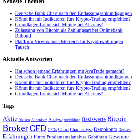
Neueste Themen
Deutsche Bank Chart nach den Entlassungsankündigungen
Könnt ihr mir Indikatoren fürs Krypto-Trading empfehlen?
Grundlagen Lohnt sich Mining bei Altcoins?
Zulassung von Bitcoin als Zahlungsart bei Onlinebank
Bitbond
Plattform Virwox aus Österreich für Kryptowährungen
Tausch
Aktuelle Antworten
Hat schon jemand Erfahrungen mit AvaTrade gemacht?
Deutsche Bank Chart nach den Entlassungsankündigungen
Könnt ihr mir Indikatoren fürs Krypto-Trading empfehlen?
Könnt ihr mir Indikatoren fürs Krypto-Trading empfehlen?
Grundlagen Lohnt sich Mining bei Altcoins?
Tags
Bitcoin
Aktie
Basiswerte
Aktien
Analyse
Aktienkurs
Ausbildung
Broker
CFD
Chart
Demokonto
Chartanalyse
CFDs
Devisen
Erfahrungen
Gewinne
Forex
Fundamentalanalyse
Gebühren