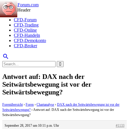
CFD-Forum
CFD-Trading
CFD-Online
CFD-Handeln
CFD-Demokonto
CFD-Broker
search
Antwort auf: DAX nach der
Seitwärtsbewegung ist vor der
Seitwärtsbewegung?
Forenübersicht
›
Foren
›
Chartanalyse
›
DAX nach der Seitwärtsbewegung ist vor der
Seitwärtsbewegung?
›
Antwort auf: DAX nach der Seitwärtsbewegung ist vor der
Seitwärtsbewegung?
September 28, 2017 um 10:11 p.m. Uhr
#1133