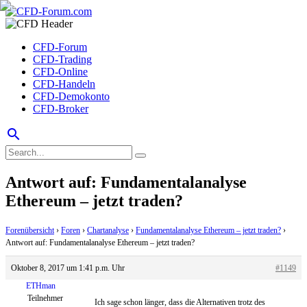
CFD-Forum
CFD-Trading
CFD-Online
CFD-Handeln
CFD-Demokonto
CFD-Broker
search
Antwort auf: Fundamentalanalyse
Ethereum – jetzt traden?
Forenübersicht
›
Foren
›
Chartanalyse
›
Fundamentalanalyse Ethereum – jetzt traden?
›
Antwort auf: Fundamentalanalyse Ethereum – jetzt traden?
Oktober 8, 2017 um 1:41 p.m. Uhr
#1149
ETHman
Teilnehmer
Ich sage schon länger, dass die Alternativen trotz des