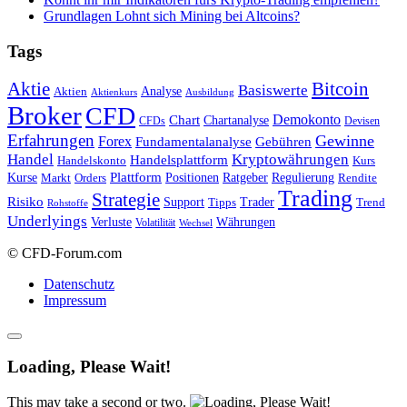
Grundlagen Lohnt sich Mining bei Altcoins?
Tags
Bitcoin
Aktie
Basiswerte
Aktien
Analyse
Aktienkurs
Ausbildung
Broker
CFD
Chart
Demokonto
Chartanalyse
CFDs
Devisen
Erfahrungen
Gewinne
Forex
Fundamentalanalyse
Gebühren
Handel
Kryptowährungen
Handelsplattform
Handelskonto
Kurs
Plattform
Kurse
Positionen
Ratgeber
Regulierung
Orders
Rendite
Markt
Trading
Strategie
Risiko
Support
Tipps
Trader
Trend
Rohstoffe
Underlyings
Verluste
Währungen
Volatilität
Wechsel
© CFD-Forum.com
Datenschutz
Impressum
Loading, Please Wait!
This may take a second or two.