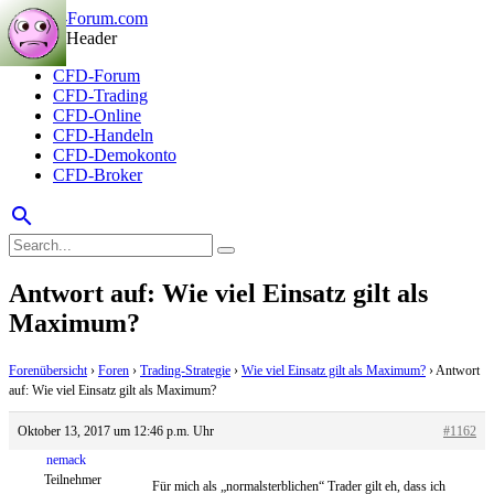
CFD-Forum
CFD-Trading
CFD-Online
CFD-Handeln
CFD-Demokonto
CFD-Broker
search
Antwort auf: Wie viel Einsatz gilt als
Maximum?
Forenübersicht
›
Foren
›
Trading-Strategie
›
Wie viel Einsatz gilt als Maximum?
›
Antwort
auf: Wie viel Einsatz gilt als Maximum?
Oktober 13, 2017 um 12:46 p.m. Uhr
#1162
nemack
Teilnehmer
Für mich als „normalsterblichen“ Trader gilt eh, dass ich