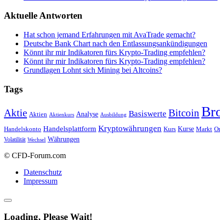
Aktuelle Antworten
Hat schon jemand Erfahrungen mit AvaTrade gemacht?
Deutsche Bank Chart nach den Entlassungsankündigungen
Könnt ihr mir Indikatoren fürs Krypto-Trading empfehlen?
Könnt ihr mir Indikatoren fürs Krypto-Trading empfehlen?
Grundlagen Lohnt sich Mining bei Altcoins?
Tags
Br
Bitcoin
Aktie
Basiswerte
Aktien
Analyse
Aktienkurs
Ausbildung
Kryptowährungen
Handelsplattform
Kurse
Handelskonto
Kurs
Or
Markt
Währungen
Volatilität
Wechsel
© CFD-Forum.com
Datenschutz
Impressum
Loading, Please Wait!