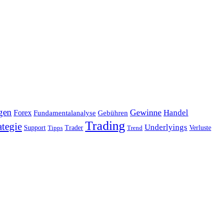
gen
Gewinne
Handel
Forex
Fundamentalanalyse
Gebühren
Trading
ategie
Underlyings
Verluste
Support
Tipps
Trader
Trend