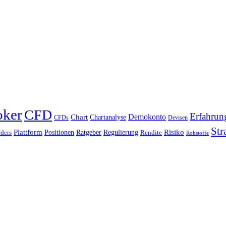
oker
CFD
Erfahrun
Chart
Demokonto
Chartanalyse
CFDs
Devisen
Str
Plattform
Risiko
Positionen
Ratgeber
Regulierung
ders
Rendite
Rohstoffe