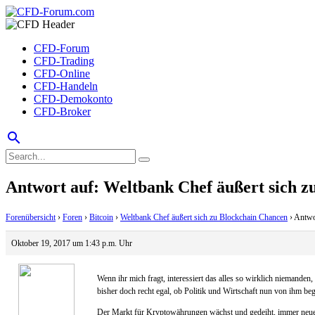
CFD-Forum
CFD-Trading
CFD-Online
CFD-Handeln
CFD-Demokonto
CFD-Broker
search
Antwort auf: Weltbank Chef äußert sich 
Forenübersicht
›
Foren
›
Bitcoin
›
Weltbank Chef äußert sich zu Blockchain Chancen
›
Antwo
Oktober 19, 2017 um 1:43 p.m. Uhr
Wenn ihr mich fragt, interessiert das alles so wirklich niemand
bisher doch recht egal, ob Politik und Wirtschaft nun von ihm beg
Der Markt für Kryptowährungen wächst und gedeiht, immer neue 