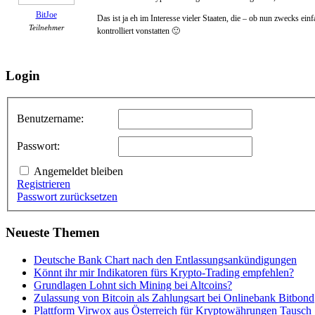
BitJoe
Das ist ja eh im Interesse vieler Staaten, die – ob nun zwecks 
Teilnehmer
kontrolliert vonstatten 🙂
Login
Benutzername:
Passwort:
Angemeldet bleiben
Registrieren
Passwort zurücksetzen
Neueste Themen
Deutsche Bank Chart nach den Entlassungsankündigungen
Könnt ihr mir Indikatoren fürs Krypto-Trading empfehlen?
Grundlagen Lohnt sich Mining bei Altcoins?
Zulassung von Bitcoin als Zahlungsart bei Onlinebank Bitbond
Plattform Virwox aus Österreich für Kryptowährungen Tausch