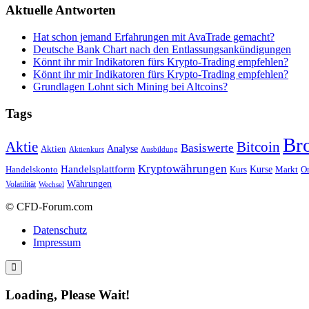
Aktuelle Antworten
Hat schon jemand Erfahrungen mit AvaTrade gemacht?
Deutsche Bank Chart nach den Entlassungsankündigungen
Könnt ihr mir Indikatoren fürs Krypto-Trading empfehlen?
Könnt ihr mir Indikatoren fürs Krypto-Trading empfehlen?
Grundlagen Lohnt sich Mining bei Altcoins?
Tags
Br
Bitcoin
Aktie
Basiswerte
Aktien
Analyse
Aktienkurs
Ausbildung
Kryptowährungen
Handelsplattform
Kurse
Handelskonto
Kurs
Or
Markt
Währungen
Volatilität
Wechsel
© CFD-Forum.com
Datenschutz
Impressum
Loading, Please Wait!