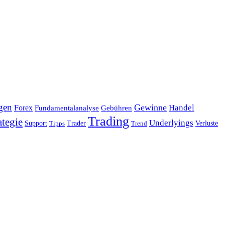
gen
Gewinne
Handel
Forex
Fundamentalanalyse
Gebühren
Trading
ategie
Underlyings
Verluste
Support
Tipps
Trader
Trend