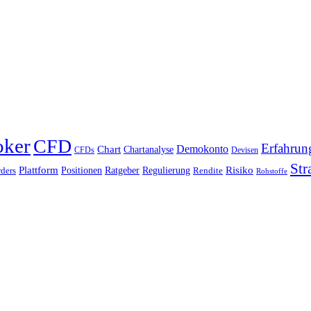
oker
CFD
Erfahrun
Chart
Demokonto
Chartanalyse
CFDs
Devisen
Str
Plattform
Risiko
Positionen
Ratgeber
Regulierung
ders
Rendite
Rohstoffe