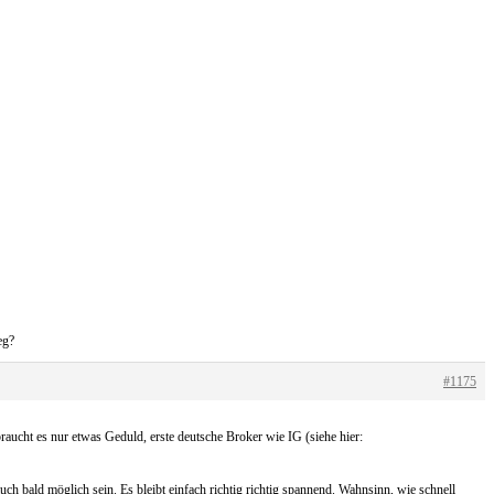
eg?
#1175
raucht es nur etwas Geduld, erste deutsche Broker wie IG (siehe hier:
ch bald möglich sein. Es bleibt einfach richtig richtig spannend. Wahnsinn, wie schnell