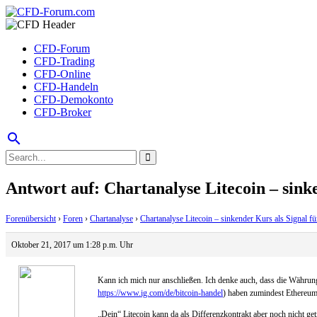
CFD-Forum
CFD-Trading
CFD-Online
CFD-Handeln
CFD-Demokonto
CFD-Broker
search
Antwort auf: Chartanalyse Litecoin – sinke
Forenübersicht
›
Foren
›
Chartanalyse
›
Chartanalyse Litecoin – sinkender Kurs als Signal fü
Oktober 21, 2017 um 1:28 p.m. Uhr
Kann ich mich nur anschließen. Ich denke auch, dass die Währunge
https://www.ig.com/de/bitcoin-handel
) haben zumindest Ethereum
„Dein“ Litecoin kann da als Differenzkontrakt aber noch nicht ge