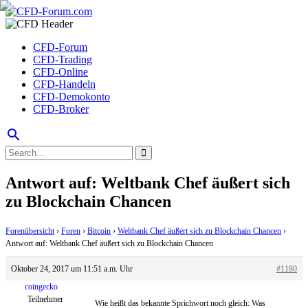
CFD-Forum
CFD-Trading
CFD-Online
CFD-Handeln
CFD-Demokonto
CFD-Broker
search
Antwort auf: Weltbank Chef äußert sich
zu Blockchain Chancen
Forenübersicht
›
Foren
›
Bitcoin
›
Weltbank Chef äußert sich zu Blockchain Chancen
›
Antwort auf: Weltbank Chef äußert sich zu Blockchain Chancen
Oktober 24, 2017 um 11:51 a.m. Uhr
#1180
coingecko
Teilnehmer
Wie heißt das bekannte Sprichwort noch gleich: Was