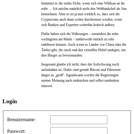
kümmert es die stolze Eiche, wenn sich eine Wildsau an ihr
reibt … Ich möchte natürlich nicht den Weltbankchef als Sau
bezeichnen. Aber es ist ja nun wirklich so, dass sich die
Cryptocoins auch dann weiter durchsetzen werden, wenn
sich Banken und Experten weiterhin kritisch äußern.
Dafür haben sich die Währungen – zumindest die zehn
wichtigsten am Markt – mittlerweile einfach zu sehr
etablieren können. Auch wenn es Länder wie China oder die
Türkei gibt, die rasch mal den virtuellen Hebel umlegen, um
ihre Bürger zu bevormunden.
Insgesamt glaube ich nicht, dass der Aufschwung noch
aufzuhalten ist. Dafür sind gerade Bitcoin und Ethereum
längst zu „groß“. Irgendwann werden die Regierungen
meiner Meinung nach einknicken und selbst umdenken
müssen.
Login
Benutzername:
Passwort: