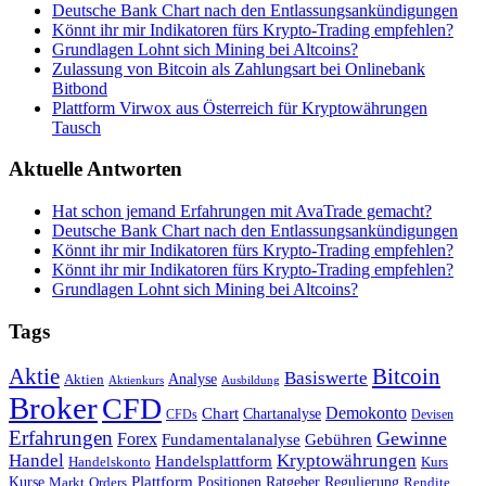
Deutsche Bank Chart nach den Entlassungsankündigungen
Könnt ihr mir Indikatoren fürs Krypto-Trading empfehlen?
Grundlagen Lohnt sich Mining bei Altcoins?
Zulassung von Bitcoin als Zahlungsart bei Onlinebank
Bitbond
Plattform Virwox aus Österreich für Kryptowährungen
Tausch
Aktuelle Antworten
Hat schon jemand Erfahrungen mit AvaTrade gemacht?
Deutsche Bank Chart nach den Entlassungsankündigungen
Könnt ihr mir Indikatoren fürs Krypto-Trading empfehlen?
Könnt ihr mir Indikatoren fürs Krypto-Trading empfehlen?
Grundlagen Lohnt sich Mining bei Altcoins?
Tags
Bitcoin
Aktie
Basiswerte
Aktien
Analyse
Aktienkurs
Ausbildung
Broker
CFD
Chart
Demokonto
Chartanalyse
CFDs
Devisen
Erfahrungen
Gewinne
Forex
Fundamentalanalyse
Gebühren
Handel
Kryptowährungen
Handelsplattform
Handelskonto
Kurs
Plattform
Kurse
Positionen
Ratgeber
Regulierung
Orders
Rendite
Markt