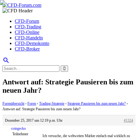
CFD-Forum
CFD-Trading
CFD-Online
CFD-Handeln
CFD-Demokonto
CFD-Broker
search
Antwort auf: Strategie Pausieren bis zum
neuen Jahr?
Forenübersicht
›
Foren
›
Trading-Strategie
›
Strategie Pausieren bis zum neuen Jahr?
›
Antwort auf: Strategie Pausieren bis zum neuen Jahr?
Dezember 25, 2017 um 12:19 p.m. Uhr
#1324
coingecko
Teilnehmer
Ich versuche, die weltweiten Märkte einfach mal wirklich zu