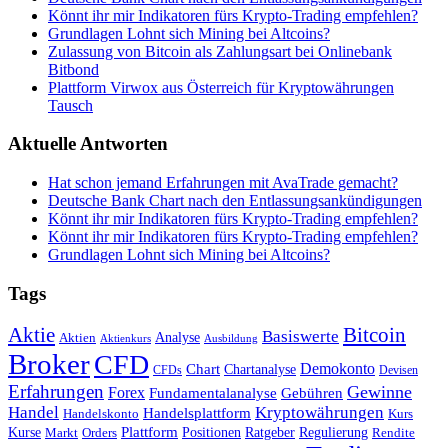
Könnt ihr mir Indikatoren fürs Krypto-Trading empfehlen?
Grundlagen Lohnt sich Mining bei Altcoins?
Zulassung von Bitcoin als Zahlungsart bei Onlinebank
Bitbond
Plattform Virwox aus Österreich für Kryptowährungen
Tausch
Aktuelle Antworten
Hat schon jemand Erfahrungen mit AvaTrade gemacht?
Deutsche Bank Chart nach den Entlassungsankündigungen
Könnt ihr mir Indikatoren fürs Krypto-Trading empfehlen?
Könnt ihr mir Indikatoren fürs Krypto-Trading empfehlen?
Grundlagen Lohnt sich Mining bei Altcoins?
Tags
Bitcoin
Aktie
Basiswerte
Aktien
Analyse
Aktienkurs
Ausbildung
Broker
CFD
Chart
Demokonto
Chartanalyse
CFDs
Devisen
Erfahrungen
Gewinne
Forex
Fundamentalanalyse
Gebühren
Handel
Kryptowährungen
Handelsplattform
Handelskonto
Kurs
Plattform
Kurse
Positionen
Ratgeber
Regulierung
Orders
Rendite
Markt