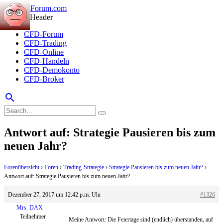
CFD-Forum
CFD-Trading
CFD-Online
CFD-Handeln
CFD-Demokonto
CFD-Broker
search
Antwort auf: Strategie Pausieren bis zum
neuen Jahr?
Forenübersicht
›
Foren
›
Trading-Strategie
›
Strategie Pausieren bis zum neuen Jahr?
›
Antwort auf: Strategie Pausieren bis zum neuen Jahr?
Dezember 27, 2017 um 12:42 p.m. Uhr
#1326
Mrs. DAX
Teilnehmer
Meine Antwort: Die Feiertage sind (endlich) überstanden, auf