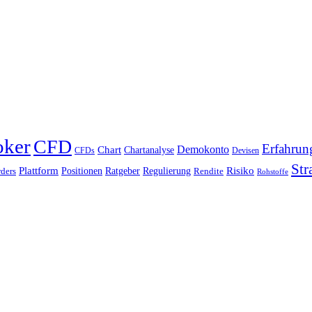
oker
CFD
Erfahrun
Chart
Demokonto
Chartanalyse
CFDs
Devisen
Str
Plattform
Risiko
Positionen
Ratgeber
Regulierung
ders
Rendite
Rohstoffe