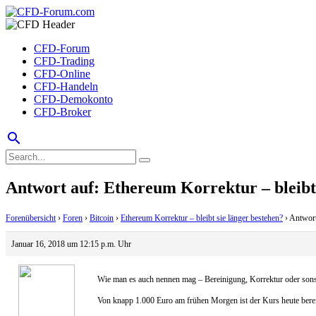
CFD-Forum
CFD-Trading
CFD-Online
CFD-Handeln
CFD-Demokonto
CFD-Broker
search
Antwort auf: Ethereum Korrektur – bleibt 
Forenübersicht
›
Foren
›
Bitcoin
›
Ethereum Korrektur – bleibt sie länger bestehen?
›
Antwort
Januar 16, 2018 um 12:15 p.m. Uhr
Wie man es auch nennen mag – Bereinigung, Korrektur oder sonstw
Von knapp 1.000 Euro am frühen Morgen ist der Kurs heute bereits