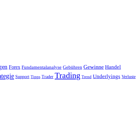
gen
Gewinne
Handel
Forex
Fundamentalanalyse
Gebühren
Trading
ategie
Underlyings
Verluste
Support
Tipps
Trader
Trend