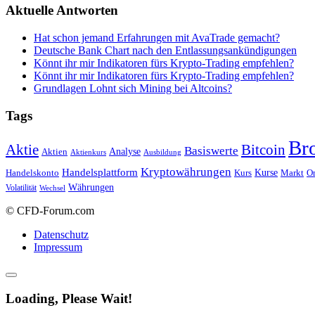
Aktuelle Antworten
Hat schon jemand Erfahrungen mit AvaTrade gemacht?
Deutsche Bank Chart nach den Entlassungsankündigungen
Könnt ihr mir Indikatoren fürs Krypto-Trading empfehlen?
Könnt ihr mir Indikatoren fürs Krypto-Trading empfehlen?
Grundlagen Lohnt sich Mining bei Altcoins?
Tags
Br
Bitcoin
Aktie
Basiswerte
Aktien
Analyse
Aktienkurs
Ausbildung
Kryptowährungen
Handelsplattform
Kurse
Handelskonto
Kurs
Or
Markt
Währungen
Volatilität
Wechsel
© CFD-Forum.com
Datenschutz
Impressum
Loading, Please Wait!