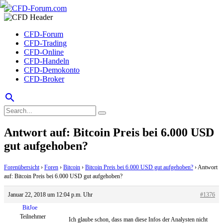
CFD-Forum
CFD-Trading
CFD-Online
CFD-Handeln
CFD-Demokonto
CFD-Broker
search
Antwort auf: Bitcoin Preis bei 6.000 USD
gut aufgehoben?
Forenübersicht
›
Foren
›
Bitcoin
›
Bitcoin Preis bei 6.000 USD gut aufgehoben?
›
Antwort
auf: Bitcoin Preis bei 6.000 USD gut aufgehoben?
Januar 22, 2018 um 12:04 p.m. Uhr
#1376
BitJoe
Teilnehmer
Ich glaube schon, dass man diese Infos der Analysten nicht