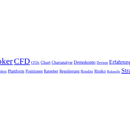
oker
CFD
Erfahrun
Chart
Demokonto
Chartanalyse
CFDs
Devisen
Str
Plattform
Risiko
Positionen
Ratgeber
Regulierung
ders
Rendite
Rohstoffe