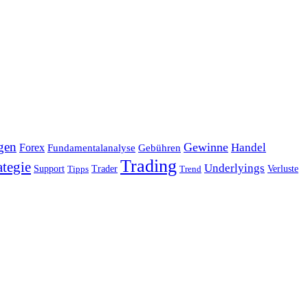
gen
Gewinne
Handel
Forex
Fundamentalanalyse
Gebühren
Trading
ategie
Underlyings
Verluste
Support
Tipps
Trader
Trend