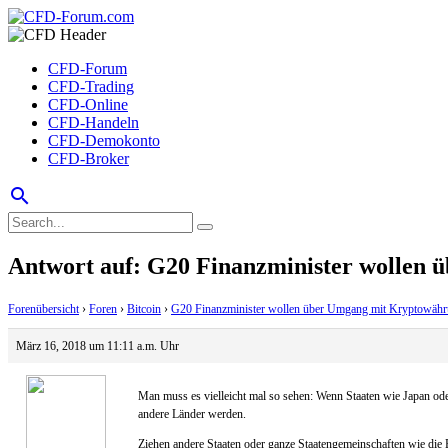
CFD-Forum
CFD-Trading
CFD-Online
CFD-Handeln
CFD-Demokonto
CFD-Broker
search
Antwort auf: G20 Finanzminister wollen
Forenübersicht
›
Foren
›
Bitcoin
›
G20 Finanzminister wollen über Umgang mit Kryptowähr
März 16, 2018 um 11:11 a.m. Uhr
Man muss es vielleicht mal so sehen: Wenn Staaten wie Japan od
andere Länder werden.
Ziehen andere Staaten oder ganze Staatengemeinschaften wie die 