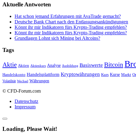
Aktuelle Antworten
Hat schon jemand Erfahrungen mit AvaTrade gemacht?
Deutsche Bank Chart nach den Entlassungsankündigungen
Könnt ihr mir Indikatoren fürs Krypto-Trading empfehlen?
Könnt ihr mir Indikatoren fürs Krypto-Trading empfehlen?
Grundlagen Lohnt sich Mining bei Altcoins?
Tags
Br
Bitcoin
Aktie
Basiswerte
Aktien
Analyse
Aktienkurs
Ausbildung
Kryptowährungen
Handelsplattform
Kurse
Handelskonto
Kurs
Or
Markt
Währungen
Volatilität
Wechsel
© CFD-Forum.com
Datenschutz
Impressum
Loading, Please Wait!