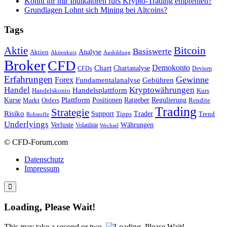
Könnt ihr mir Indikatoren fürs Krypto-Trading empfehlen?
Grundlagen Lohnt sich Mining bei Altcoins?
Tags
Bitcoin
Aktie
Basiswerte
Aktien
Analyse
Aktienkurs
Ausbildung
Broker
CFD
Chart
Demokonto
Chartanalyse
CFDs
Devisen
Erfahrungen
Gewinne
Forex
Fundamentalanalyse
Gebühren
Handel
Kryptowährungen
Handelsplattform
Handelskonto
Kurs
Plattform
Kurse
Positionen
Ratgeber
Regulierung
Orders
Rendite
Markt
Trading
Strategie
Risiko
Support
Tipps
Trader
Trend
Rohstoffe
Underlyings
Verluste
Währungen
Volatilität
Wechsel
© CFD-Forum.com
Datenschutz
Impressum
Loading, Please Wait!
This may take a second or two.