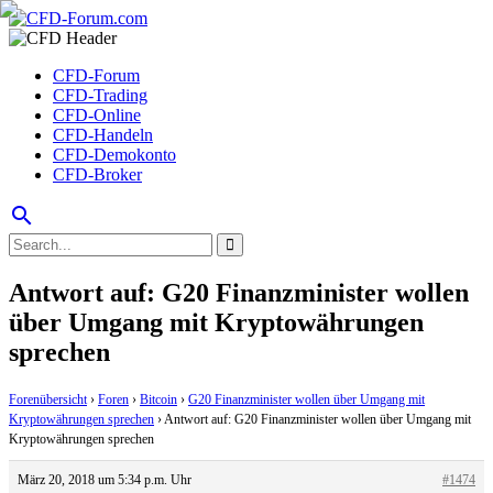
CFD-Forum
CFD-Trading
CFD-Online
CFD-Handeln
CFD-Demokonto
CFD-Broker
search
Antwort auf: G20 Finanzminister wollen
über Umgang mit Kryptowährungen
sprechen
Forenübersicht
›
Foren
›
Bitcoin
›
G20 Finanzminister wollen über Umgang mit
Kryptowährungen sprechen
›
Antwort auf: G20 Finanzminister wollen über Umgang mit
Kryptowährungen sprechen
März 20, 2018 um 5:34 p.m. Uhr
#1474