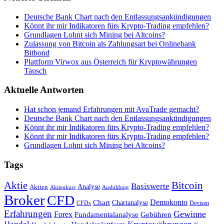
Deutsche Bank Chart nach den Entlassungsankündigungen
Könnt ihr mir Indikatoren fürs Krypto-Trading empfehlen?
Grundlagen Lohnt sich Mining bei Altcoins?
Zulassung von Bitcoin als Zahlungsart bei Onlinebank
Bitbond
Plattform Virwox aus Österreich für Kryptowährungen
Tausch
Aktuelle Antworten
Hat schon jemand Erfahrungen mit AvaTrade gemacht?
Deutsche Bank Chart nach den Entlassungsankündigungen
Könnt ihr mir Indikatoren fürs Krypto-Trading empfehlen?
Könnt ihr mir Indikatoren fürs Krypto-Trading empfehlen?
Grundlagen Lohnt sich Mining bei Altcoins?
Tags
Bitcoin
Aktie
Basiswerte
Aktien
Analyse
Aktienkurs
Ausbildung
Broker
CFD
Chart
Demokonto
Chartanalyse
CFDs
Devisen
Erfahrungen
Gewinne
Forex
Fundamentalanalyse
Gebühren