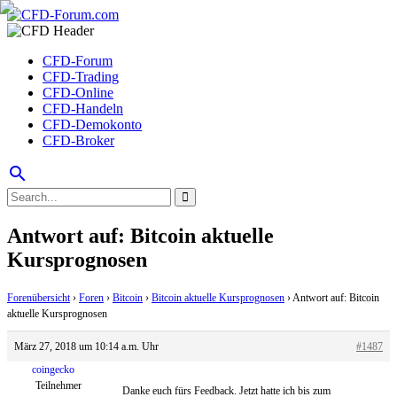
CFD-Forum
CFD-Trading
CFD-Online
CFD-Handeln
CFD-Demokonto
CFD-Broker
search
Antwort auf: Bitcoin aktuelle
Kursprognosen
Forenübersicht
›
Foren
›
Bitcoin
›
Bitcoin aktuelle Kursprognosen
›
Antwort auf: Bitcoin
aktuelle Kursprognosen
März 27, 2018 um 10:14 a.m. Uhr
#1487
coingecko
Teilnehmer
Danke euch fürs Feedback. Jetzt hatte ich bis zum