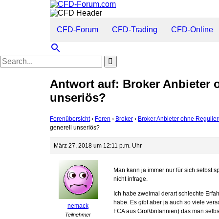
CFD-Forum
CFD-Trading
CFD-Online
search
Antwort auf: Broker Anbieter 
unseriös?
Forenübersicht
›
Foren
›
Broker
›
Broker Anbieter ohne Regulier
generell unseriös?
März 27, 2018 um 12:11 p.m. Uhr
Man kann ja immer nur für sich selbst
nicht infrage.
Ich habe zweimal derart schlechte Er
habe. Es gibt aber ja auch so viele ver
nemack
FCA aus Großbritannien) das man selbst
Teilnehmer