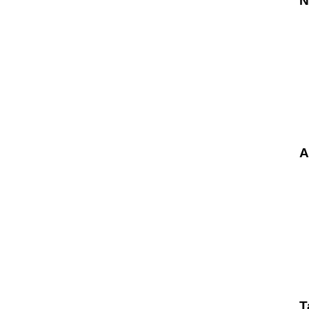
N
A
T