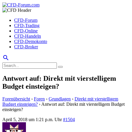
CFD-Forum
CFD-Trading
CFD-Online
CFD-Handeln
CFD-Demokonto
CFD-Broker
search
Antwort auf: Direkt mit vierstelligem
Budget einsteigen?
Forenübersicht
›
Foren
›
Grundlagen
›
Direkt mit vierstelligem
Budget einsteigen?
›
Antwort auf: Direkt mit vierstelligem Budget
einsteigen?
April 5, 2018 um 1:21 p.m. Uhr
#1504