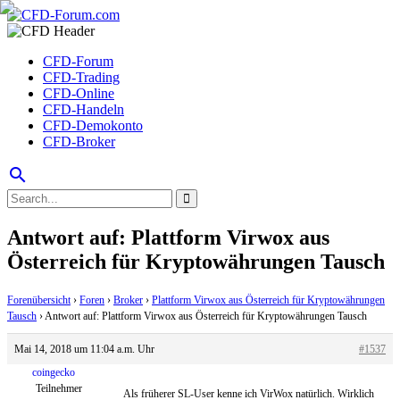
CFD-Forum
CFD-Trading
CFD-Online
CFD-Handeln
CFD-Demokonto
CFD-Broker
search
Antwort auf: Plattform Virwox aus
Österreich für Kryptowährungen Tausch
Forenübersicht
›
Foren
›
Broker
›
Plattform Virwox aus Österreich für Kryptowährungen
Tausch
›
Antwort auf: Plattform Virwox aus Österreich für Kryptowährungen Tausch
Mai 14, 2018 um 11:04 a.m. Uhr
#1537
coingecko
Teilnehmer
Als früherer SL-User kenne ich VirWox natürlich. Wirklich