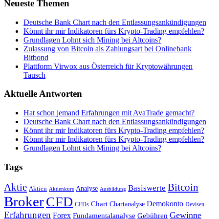
Neueste Themen
Deutsche Bank Chart nach den Entlassungsankündigungen
Könnt ihr mir Indikatoren fürs Krypto-Trading empfehlen?
Grundlagen Lohnt sich Mining bei Altcoins?
Zulassung von Bitcoin als Zahlungsart bei Onlinebank
Bitbond
Plattform Virwox aus Österreich für Kryptowährungen
Tausch
Aktuelle Antworten
Hat schon jemand Erfahrungen mit AvaTrade gemacht?
Deutsche Bank Chart nach den Entlassungsankündigungen
Könnt ihr mir Indikatoren fürs Krypto-Trading empfehlen?
Könnt ihr mir Indikatoren fürs Krypto-Trading empfehlen?
Grundlagen Lohnt sich Mining bei Altcoins?
Tags
Bitcoin
Aktie
Basiswerte
Aktien
Analyse
Aktienkurs
Ausbildung
Broker
CFD
Chart
Demokonto
Chartanalyse
CFDs
Devisen
Erfahrungen
Gewinne
Forex
Fundamentalanalyse
Gebühren