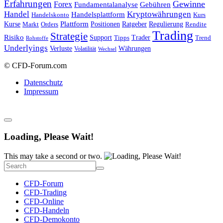
Erfahrungen
Gewinne
Forex
Fundamentalanalyse
Gebühren
Handel
Kryptowährungen
Handelsplattform
Handelskonto
Kurs
Plattform
Kurse
Positionen
Ratgeber
Regulierung
Orders
Rendite
Markt
Trading
Strategie
Risiko
Support
Tipps
Trader
Trend
Rohstoffe
Underlyings
Verluste
Währungen
Volatilität
Wechsel
© CFD-Forum.com
Datenschutz
Impressum
Loading, Please Wait!
This may take a second or two.
CFD-Forum
CFD-Trading
CFD-Online
CFD-Handeln
CFD-Demokonto