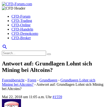
CFD-Forum
CFD-Trading
CFD-Online
CFD-Handeln
CFD-Demokonto
CFD-Broker
search
Antwort auf: Grundlagen Lohnt sich
Mining bei Altcoins?
Forenübersicht
›
Foren
›
Grundlagen
›
Grundlagen Lohnt sich
Mining bei Altcoins?
›
Antwort auf: Grundlagen Lohnt sich Mining
bei Altcoins?
Mai 22, 2018 um 11:05 a.m. Uhr
#1559