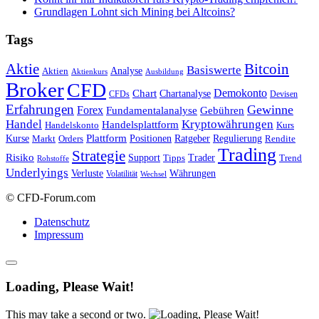
Grundlagen Lohnt sich Mining bei Altcoins?
Tags
Bitcoin
Aktie
Basiswerte
Aktien
Analyse
Aktienkurs
Ausbildung
Broker
CFD
Chart
Demokonto
Chartanalyse
CFDs
Devisen
Erfahrungen
Gewinne
Forex
Fundamentalanalyse
Gebühren
Handel
Kryptowährungen
Handelsplattform
Handelskonto
Kurs
Plattform
Kurse
Positionen
Ratgeber
Regulierung
Orders
Rendite
Markt
Trading
Strategie
Risiko
Support
Tipps
Trader
Trend
Rohstoffe
Underlyings
Verluste
Währungen
Volatilität
Wechsel
© CFD-Forum.com
Datenschutz
Impressum
Loading, Please Wait!
This may take a second or two.