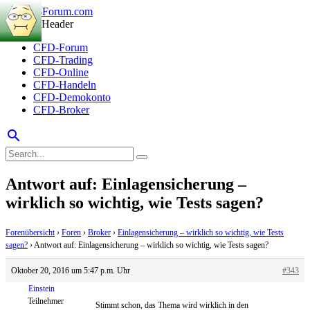
CFD-Forum
CFD-Trading
CFD-Online
CFD-Handeln
CFD-Demokonto
CFD-Broker
search
Antwort auf: Einlagensicherung –
wirklich so wichtig, wie Tests sagen?
Forenübersicht
›
Foren
›
Broker
›
Einlagensicherung – wirklich so wichtig, wie Tests
sagen?
›
Antwort auf: Einlagensicherung – wirklich so wichtig, wie Tests sagen?
Oktober 20, 2016 um 5:47 p.m. Uhr
#343
Einstein
Teilnehmer
Stimmt schon, das Thema wird wirklich in den