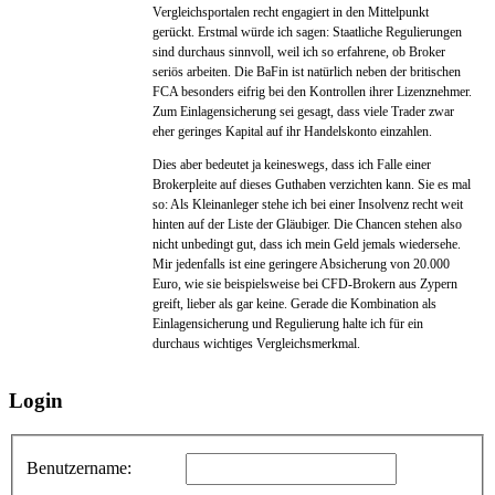
Vergleichsportalen recht engagiert in den Mittelpunkt
gerückt. Erstmal würde ich sagen: Staatliche Regulierungen
sind durchaus sinnvoll, weil ich so erfahrene, ob Broker
seriös arbeiten. Die BaFin ist natürlich neben der britischen
FCA besonders eifrig bei den Kontrollen ihrer Lizenznehmer.
Zum Einlagensicherung sei gesagt, dass viele Trader zwar
eher geringes Kapital auf ihr Handelskonto einzahlen.
Dies aber bedeutet ja keineswegs, dass ich Falle einer
Brokerpleite auf dieses Guthaben verzichten kann. Sie es mal
so: Als Kleinanleger stehe ich bei einer Insolvenz recht weit
hinten auf der Liste der Gläubiger. Die Chancen stehen also
nicht unbedingt gut, dass ich mein Geld jemals wiedersehe.
Mir jedenfalls ist eine geringere Absicherung von 20.000
Euro, wie sie beispielsweise bei CFD-Brokern aus Zypern
greift, lieber als gar keine. Gerade die Kombination als
Einlagensicherung und Regulierung halte ich für ein
durchaus wichtiges Vergleichsmerkmal.
Login
Benutzername: