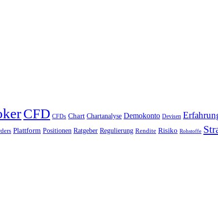
oker
CFD
Erfahrun
Chart
Demokonto
Chartanalyse
CFDs
Devisen
Str
Plattform
Risiko
Positionen
Ratgeber
Regulierung
ders
Rendite
Rohstoffe