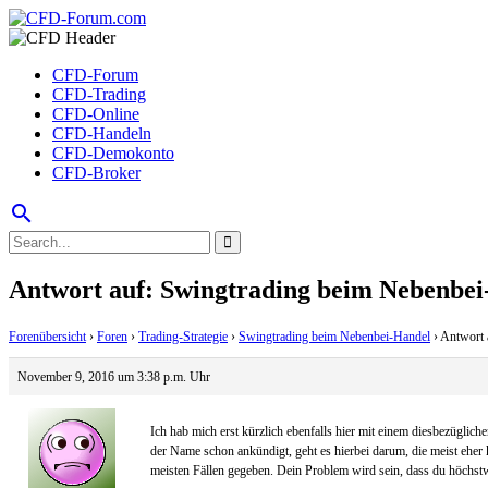
CFD-Forum
CFD-Trading
CFD-Online
CFD-Handeln
CFD-Demokonto
CFD-Broker
search
Antwort auf: Swingtrading beim Nebenbe
Forenübersicht
›
Foren
›
Trading-Strategie
›
Swingtrading beim Nebenbei-Handel
›
Antwort 
November 9, 2016 um 3:38 p.m. Uhr
Ich hab mich erst kürzlich ebenfalls hier mit einem diesbezüglic
der Name schon ankündigt, geht es hierbei darum, die meist eher 
meisten Fällen gegeben. Dein Problem wird sein, dass du höchstwa