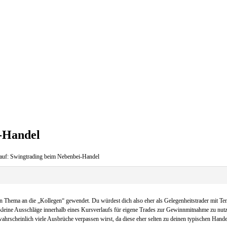
i-Handel
auf: Swingtrading beim Nebenbei-Handel
hen Thema an die „Kollegen“ gewendet. Du würdest dich also eher als Gelegenheitstrader mit Ten
kleine Ausschläge innerhalb eines Kursverlaufs für eigene Trades zur Gewinnmitnahme zu nutze
hrscheinlich viele Ausbrüche verpassen wirst, da diese eher selten zu deinen typischen Handel