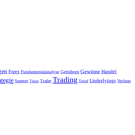
gen
Gewinne
Handel
Forex
Fundamentalanalyse
Gebühren
Trading
ategie
Underlyings
Verluste
Support
Tipps
Trader
Trend