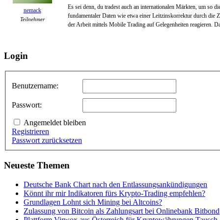
Es sei denn, du tradest auch an internationalen Märkten, um so d
nemack
fundamentaler Daten wie etwa einer Leitzinskorrektur durch die Z
Teilnehmer
der Arbeit mittels Mobile Trading auf Gelegenheiten reagieren. 
Login
Benutzername:
Passwort:
Angemeldet bleiben
Registrieren
Passwort zurücksetzen
Neueste Themen
Deutsche Bank Chart nach den Entlassungsankündigungen
Könnt ihr mir Indikatoren fürs Krypto-Trading empfehlen?
Grundlagen Lohnt sich Mining bei Altcoins?
Zulassung von Bitcoin als Zahlungsart bei Onlinebank Bitbond
Plattform Virwox aus Österreich für Kryptowährungen Tausch