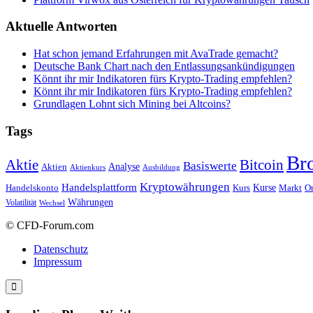
Aktuelle Antworten
Hat schon jemand Erfahrungen mit AvaTrade gemacht?
Deutsche Bank Chart nach den Entlassungsankündigungen
Könnt ihr mir Indikatoren fürs Krypto-Trading empfehlen?
Könnt ihr mir Indikatoren fürs Krypto-Trading empfehlen?
Grundlagen Lohnt sich Mining bei Altcoins?
Tags
Br
Bitcoin
Aktie
Basiswerte
Aktien
Analyse
Aktienkurs
Ausbildung
Kryptowährungen
Handelsplattform
Kurse
Handelskonto
Kurs
Or
Markt
Währungen
Volatilität
Wechsel
© CFD-Forum.com
Datenschutz
Impressum