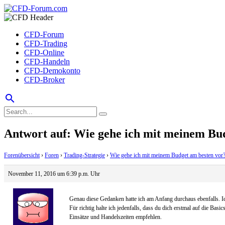
CFD-Forum
CFD-Trading
CFD-Online
CFD-Handeln
CFD-Demokonto
CFD-Broker
search
Antwort auf: Wie gehe ich mit meinem Bu
Forenübersicht
›
Foren
›
Trading-Strategie
›
Wie gehe ich mit meinem Budget am besten vor
November 11, 2016 um 6:39 p.m. Uhr
Genau diese Gedanken hatte ich am Anfang durchaus ebenfalls. Ich
Für richtig halte ich jedenfalls, dass du dich erstmal auf die Ba
Einsätze und Handelszeiten empfehlen.