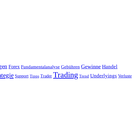
gen
Gewinne
Handel
Forex
Fundamentalanalyse
Gebühren
Trading
ategie
Underlyings
Verluste
Support
Tipps
Trader
Trend