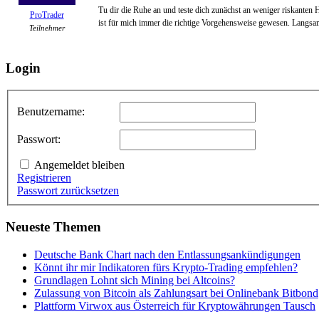
Tu dir die Ruhe an und teste dich zunächst an weniger riskanten 
ProTrader
ist für mich immer die richtige Vorgehensweise gewesen. Langsam,
Teilnehmer
Login
Benutzername:
Passwort:
Angemeldet bleiben
Registrieren
Passwort zurücksetzen
Neueste Themen
Deutsche Bank Chart nach den Entlassungsankündigungen
Könnt ihr mir Indikatoren fürs Krypto-Trading empfehlen?
Grundlagen Lohnt sich Mining bei Altcoins?
Zulassung von Bitcoin als Zahlungsart bei Onlinebank Bitbond
Plattform Virwox aus Österreich für Kryptowährungen Tausch