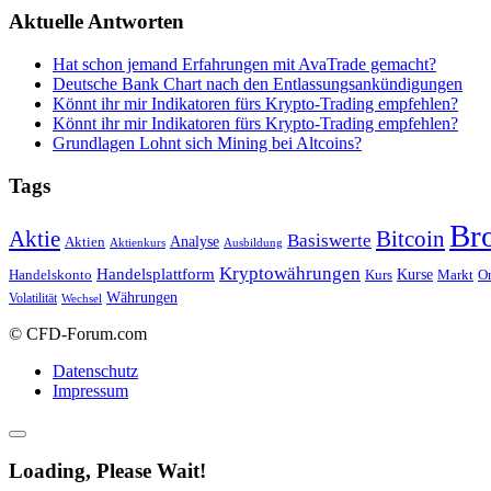
Aktuelle Antworten
Hat schon jemand Erfahrungen mit AvaTrade gemacht?
Deutsche Bank Chart nach den Entlassungsankündigungen
Könnt ihr mir Indikatoren fürs Krypto-Trading empfehlen?
Könnt ihr mir Indikatoren fürs Krypto-Trading empfehlen?
Grundlagen Lohnt sich Mining bei Altcoins?
Tags
Br
Bitcoin
Aktie
Basiswerte
Aktien
Analyse
Aktienkurs
Ausbildung
Kryptowährungen
Handelsplattform
Kurse
Handelskonto
Kurs
Or
Markt
Währungen
Volatilität
Wechsel
© CFD-Forum.com
Datenschutz
Impressum
Loading, Please Wait!